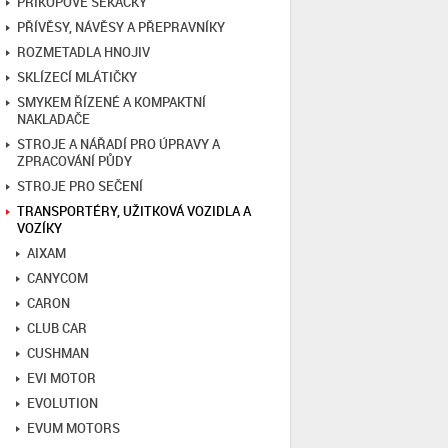
PŘÍKOPOVÉ SEKAČKY
PŘÍVĚSY, NÁVĚSY A PŘEPRAVNÍKY
ROZMETADLA HNOJIV
SKLÍZECÍ MLÁTIČKY
SMYKEM ŘÍZENÉ A KOMPAKTNÍ
NAKLADAČE
STROJE A NÁŘADÍ PRO ÚPRAVY A
ZPRACOVÁNÍ PŮDY
STROJE PRO SEČENÍ
TRANSPORTÉRY, UŽITKOVÁ VOZIDLA A
VOZÍKY
AIXAM
CANYCOM
CARON
CLUB CAR
CUSHMAN
EVI MOTOR
EVOLUTION
EVUM MOTORS