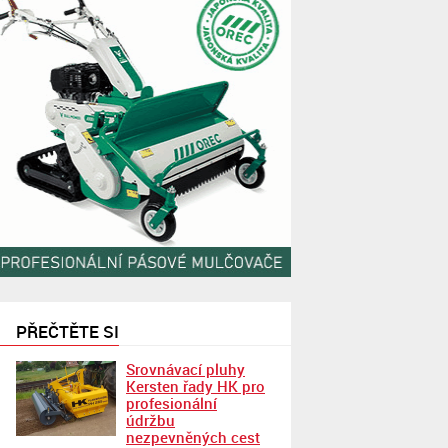
PŘEČTĚTE SI
Srovnávací pluhy
Kersten řady HK pro
profesionální
údržbu
nezpevněných cest