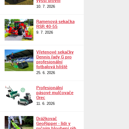
vyšší úrovni
10. 7. 2026
Ramenová sekačka
RSR 40-55
9. 7. 2026
Vřetenové sekačky
Dennis řady G pro
profesionální
fotbalová hřiště
25. 6. 2026
Profesionální
pásové mulčovače
Orec
11. 6. 2026
Drážkovač
GeoRipper - lídr v
ručním hloubení rýh