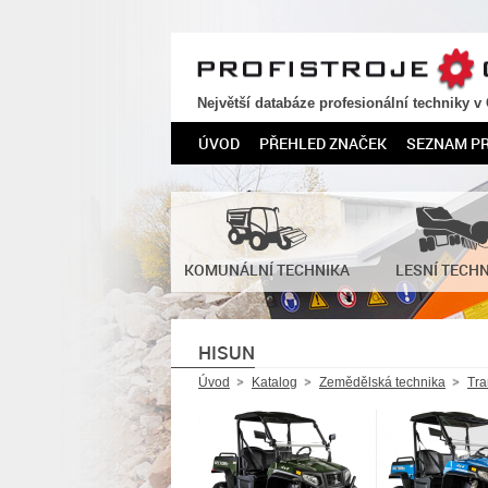
PROFISTROJE.CZ
Největší databáze profesionální techniky v
ÚVOD
PŘEHLED ZNAČEK
SEZNAM P
KOMUNÁLNÍ TECHNIKA
LESNÍ TECH
HISUN
Úvod
Katalog
Zemědělská technika
Tra