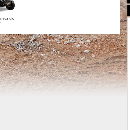
í vozidlo
2