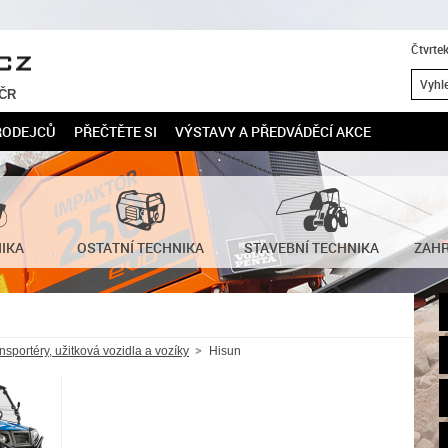
Čtvrte
 ČR
RODEJCŮ
PŘEČTĚTE SI
VÝSTAVY A PŘEDVÁDĚCÍ AKCE
NIKA
OSTATNÍ TECHNIKA
STAVEBNÍ TECHNIKA
ZAHR
nsportéry, užitková vozidla a vozíky
Hisun