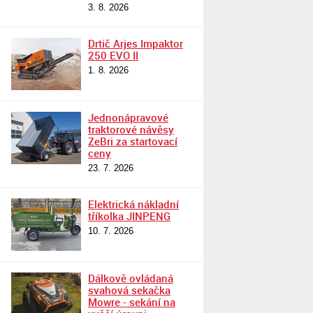
3. 8. 2026
Drtič Arjes Impaktor
250 EVO II
1. 8. 2026
Jednonápravové
traktorové návěsy
ZeBri za startovací
ceny
23. 7. 2026
Elektrická nákladní
tříkolka JINPENG
10. 7. 2026
Dálkově ovládaná
svahová sekačka
Mowre - sekání na