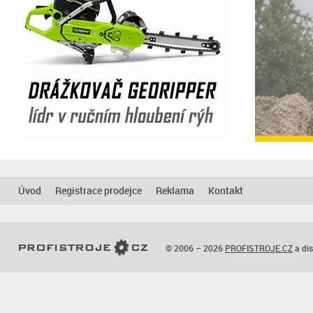
Úvod
Registrace prodejce
Reklama
Kontakt
© 2006 – 2026
PROFISTROJE.CZ
a dis