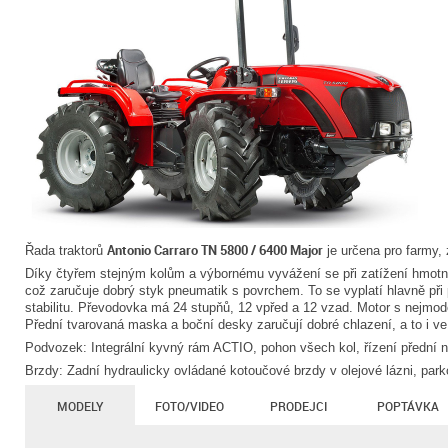
Antonio Carraro TN 5800 / 6400 Major
Řada traktorů
je určena pro farmy, 
Díky čtyřem stejným kolům a výbornému vyvážení se při zatížení hmotno
což zaručuje dobrý styk pneumatik s povrchem. To se vyplatí hlavně při 
stabilitu. Převodovka má 24 stupňů, 12 vpřed a 12 vzad. Motor s nejmo
Přední tvarovaná maska a boční desky zaručují dobré chlazení, a to i v
Podvozek: Integrální kyvný rám ACTIO, pohon všech kol, řízení přední n
Brzdy: Zadní hydraulicky ovládané kotoučové brzdy v olejové lázni, park
MODELY
FOTO/VIDEO
PRODEJCI
POPTÁVKA