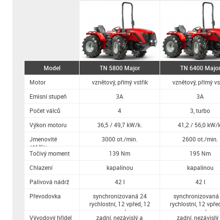
Model
TN 5800 Major
TN 6400 Majo
Motor
vznětový, přímý vstřik
vznětový, přímý vs
Emisní stupeň
3A
3A
Počet válců
4
3, turbo
Výkon motoru
36,5 / 49,7 kW/k.
41,2 / 56,0 kW/k
Jmenovité
3000 ot./min.
2600 ot./min.
otáčky
Točivý moment
139 Nm
195 Nm
Chlazení
kapalinou
kapalinou
Palivová nádrž
42 l
42 l
Převodovka
synchronizovaná 24
synchronizovaná
rychlostní, 12 vpřed, 12
rychlostní, 12 vpře
vzad
vzad
Vývodový hřídel
zadní, nezávislý a
zadní, nezávislý