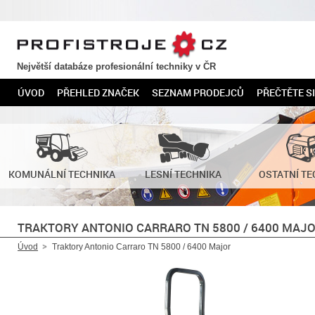
PROFISTROJE.CZ
Největší databáze profesionální techniky v ČR
ÚVOD
PŘEHLED ZNAČEK
SEZNAM PRODEJCŮ
PŘEČTĚTE SI
KOMUNÁLNÍ TECHNIKA
LESNÍ TECHNIKA
OSTATNÍ TE
TRAKTORY ANTONIO CARRARO TN 5800 / 6400 MAJ
Úvod
Traktory Antonio Carraro TN 5800 / 6400 Major