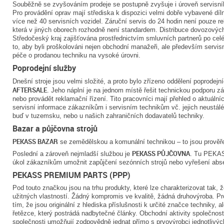
Souběžně se zvyšováním prodeje se postupně zvyšuje i úroveň servisn
Pro provádění oprav mají střediska k dispozici velmi dobře vybavené dí
více než 40 servisních vozidel. Záruční servis do 24 hodin není pouze 
která v jiných oborech rozhodně není standardem. Distribuce dovozovýc
Středočeský kraj zajišťována prostřednictvím smluvních partnerů po c
to, aby byli proškolováni nejen obchodní manažeři, ale především servis
péče o prodanou techniku na vysoké úrovni.
Poprodejní služby
Dnešní stroje jsou velmi složité, a proto bylo zřízeno oddělení poprodej
AFTERSALE
. Jeho náplní je na jednom místě řešit technickou podporu z
nebo provádět reklamační řízení. Tito pracovníci mají přehled o aktuáln
servisní informace zákazníkům i servisním technikům vč. jejich neustál
buď v tuzemsku, nebo u našich zahraničních dodavatelů techniky.
Bazar a půjčovna strojů
PEKASS BAZAR
se zemědělskou a komunální technikou – to jsou prověřen
PEKASS PŮJČOVNA
Poslední a zároveň nejmladší službou je
. Tu PEKAS
úkol zákazníkům umožnit zapůjčení sezónních strojů nebo vyřešení absen
PEKASS PREMIUM PARTS (PPP)
Pod touto značkou jsou na trhu produkty, které lze charakterizovat tak, ž
užitných vlastností. Žádný kompromis ve kvalitě, žádná druhovýroba. Pr
tím, že jsou originální z hlediska příslušnosti k určité značce techniky, 
řetězce, který postrádá nadbytečné články. Obchodní aktivity společno
společnosti umožňují zodpovědně jednat přímo s prvovýrobci jednotlivý