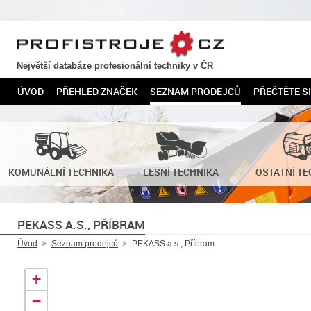
PROFISTROJE.CZ
Největší databáze profesionální techniky v ČR
ÚVOD
PŘEHLED ZNAČEK
SEZNAM PRODEJCŮ
PŘEČTĚTE SI
KOMUNÁLNÍ TECHNIKA
LESNÍ TECHNIKA
OSTATNÍ TE
PEKASS A.S., PŘÍBRAM
Úvod
Seznam prodejců
PEKASS a.s., Příbram
+
−