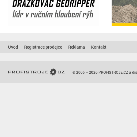
Úvod
Registrace prodejce
Reklama
Kontakt
© 2006 – 2026
PROFISTROJE.CZ
a dis