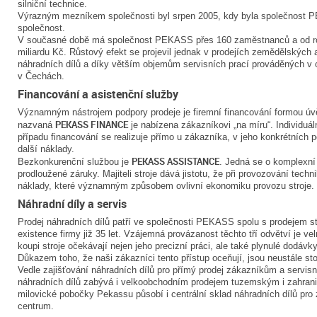
silniční technice.
Výrazným mezníkem společnosti byl srpen 2005, kdy byla společnost 
společnost.
V současné době má společnost PEKASS přes 160 zaměstnanců a od ro
miliardu Kč. Růstový efekt se projevil jednak v prodejích zemědělských a
náhradních dílů a díky větším objemům servisních prací prováděných v 
v Čechách.
Financování a asistenční služby
Významným nástrojem podpory prodeje je firemní financování formou úvě
PEKASS FINANCE
nazvaná
je nabízena zákazníkovi „na míru“. Individu
případu financování se realizuje přímo u zákazníka, v jeho konkrétních 
další náklady.
PEKASS ASSISTANCE
Bezkonkurenční službou je
. Jedná se o komplexní
prodloužené záruky. Majiteli stroje dává jistotu, že při provozování tec
náklady, které významným způsobem ovlivní ekonomiku provozu stroje.
Náhradní díly a servis
Prodej náhradních dílů patří ve společnosti PEKASS spolu s prodejem st
existence firmy již 35 let. Vzájemná provázanost těchto tří odvětví je vel
koupi stroje očekávají nejen jeho precizní práci, ale také plynulé dodávky
Důkazem toho, že naši zákazníci tento přístup oceňují, jsou neustále stou
Vedle zajišťování náhradních dílů pro přímý prodej zákazníkům a servisní
náhradních dílů zabývá i velkoobchodním prodejem tuzemským i zahrani
milovické pobočky Pekassu působí i centrální sklad náhradních dílů pro z
centrum.