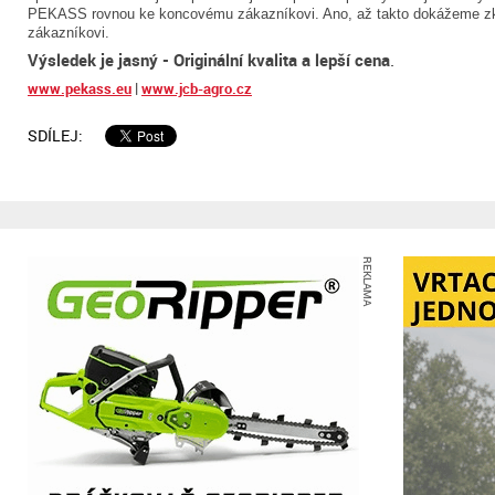
PEKASS rovnou ke koncovému zákazníkovi. Ano, až takto dokážeme zkr
zákazníkovi.
Výsledek je jasný - Originální kvalita a lepší cena
.
www.pekass.eu
|
www.jcb-agro.cz
SDÍLEJ:
REKLAMA