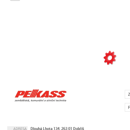
Z
P
Dlouhá Lhota 134, 263 01 Dobříš
ADRESA