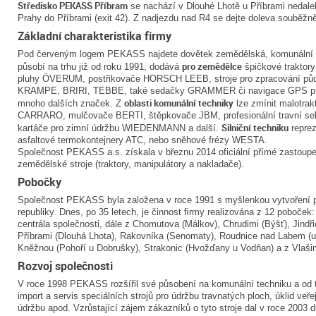
Středisko PEKASS Příbram
se nachází v Dlouhé Lhotě u Příbrami nedalek
Prahy do Příbrami (exit 42). Z nadjezdu nad R4 se dejte doleva souběž
Základní charakteristika firmy
Pod červeným logem PEKASS najdete dovětek zemědělská, komunální a s
pro zemědělce
působí na trhu již od roku 1991, dodává
špičkové traktor
pluhy ÖVERUM, postřikovače HORSCH LEEB, stroje pro zpracování pů
KRAMPE, BRIRI, TEBBE, také sedačky GRAMMER či navigace GPS pr
oblasti komunální techniky
mnoho dalších značek. Z
lze zmínit malotra
CARRARO, mulčovače BERTI, štěpkovače JBM, profesionální travní se
Silniční techniku
kartáče pro zimní údržbu WIEDENMANN a další.
repre
asfaltové termokontejnery ATC, nebo sněhové frézy WESTA.
Společnost PEKASS a.s. získala v březnu 2014 oficiální přímé zastoup
zemědělské stroje (traktory, manipulátory a nakladače).
Pobočky
Společnost PEKASS byla založena v roce 1991 s myšlenkou vytvoření pr
republiky. Dnes, po 35 letech, je činnost ﬁrmy realizována z 12 poboček: 
centrála společnosti, dále z Chomutova (Málkov), Chrudimi (Býšť), Jindř
Příbrami (Dlouhá Lhota), Rakovníka (Senomaty), Roudnice nad Labem (u
Kněžnou (Pohoří u Dobrušky), Strakonic (Hvožďany u Vodňan) a z Vlaši
Rozvoj společnosti
V roce 1998 PEKASS rozšířil své působení na komunální techniku a od t
import a servis speciálních strojů pro údržbu travnatých ploch, úklid veř
údržbu apod. Vzrůstající zájem zákazníků o tyto stroje dal v roce 2003 