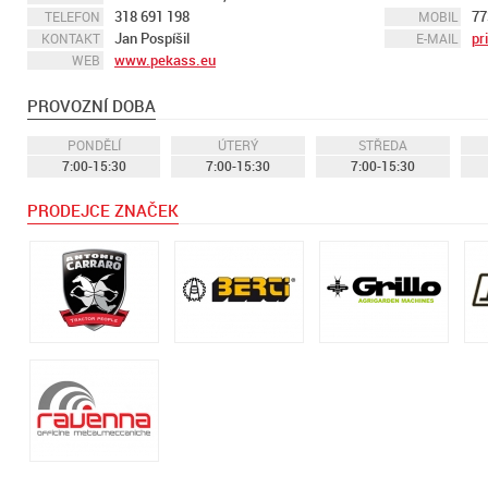
318 691 198
77
TELEFON
MOBIL
Jan Pospíšil
pr
KONTAKT
E-MAIL
www.pekass.eu
WEB
PROVOZNÍ DOBA
PONDĚLÍ
ÚTERÝ
STŘEDA
7:00-15:30
7:00-15:30
7:00-15:30
PRODEJCE ZNAČEK