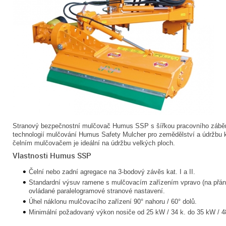
Stranový bezpečnostní mulčovač Humus SSP s šířkou pracovního záběr
technologií mulčování Humus Safety Mulcher pro zemědělství a údržbu 
čelním mulčovačem je ideální na údržbu velkých ploch.
Vlastnosti Humus SSP
Čelní nebo zadní agregace na 3-bodový závěs kat. I a II.
Standardní výsuv ramene s mulčovacím zařízením vpravo (na přání
ovládané paralelogramové stranové nastavení.
Úhel náklonu mulčovacího zařízení 90° nahoru / 60° dolů.
Minimální požadovaný výkon nosiče od 25 kW / 34 k. do 35 kW / 4