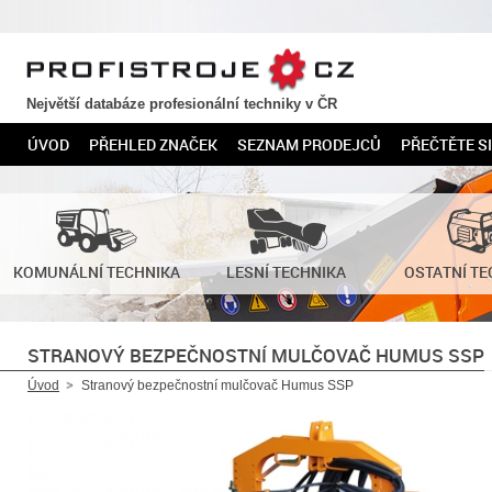
PROFISTROJE.CZ
Největší databáze profesionální techniky v ČR
ÚVOD
PŘEHLED ZNAČEK
SEZNAM PRODEJCŮ
PŘEČTĚTE SI
KOMUNÁLNÍ TECHNIKA
LESNÍ TECHNIKA
OSTATNÍ TE
STRANOVÝ BEZPEČNOSTNÍ MULČOVAČ HUMUS SSP
Úvod
Stranový bezpečnostní mulčovač Humus SSP