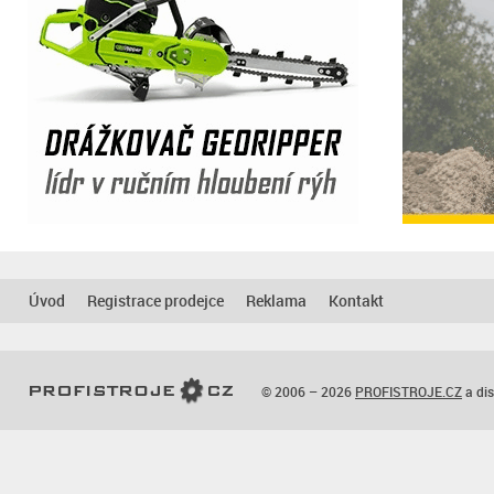
Úvod
Registrace prodejce
Reklama
Kontakt
© 2006 – 2026
PROFISTROJE.CZ
a dis