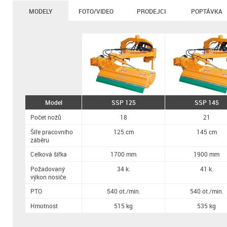
MODELY
FOTO/VIDEO
PRODEJCI
POPTÁVKA
Model
SSP 125
SSP 145
Počet nožů
18
21
Šíře pracovního
125 cm
145 cm
záběru
Celková šířka
1700 mm
1900 mm
Požadovaný
34 k.
41 k.
výkon nosiče
PTO
540 ot./min.
540 ot./min.
Hmotnost
515 kg
535 kg