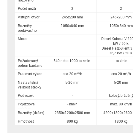
nožového
kotouče
Počet nožů
2
2
Vstupní otvor
245x200 mm
245x200 mm
Rozměry
1050x840 mm
1050x840 mm
podávacího
stolu
Motor
-
Diesel Kubota V-22
kW / 50 k.
Diesel Hatz-Silent 
36,7 kW / 50 k.
Požadovaný
540 nebo 1000 ot./min.
- ot./min.
pohon kardanu
3
3
Pracovní výkon
cca 20 m
/h
cca 20 m
/h
Nastavitelná
5-20 mm
5-20 mm
velikost štěpky
Podvozek
-
kolový, bržděn
Pojezdová
- km/h
max. 80 km/h
rychlost
Rozměry (dxšxv)
2350x1200x2500 mm
4200x1800x2600
Hmotnost
800 kg
1800 kg