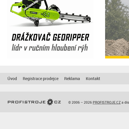
Úvod
Registrace prodejce
Reklama
Kontakt
© 2006 – 2026
PROFISTROJE.CZ
a dis