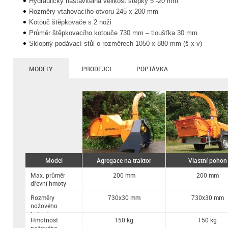
Hydraulicky nastavitelná velikost štěpky 5 -20 mm
Rozměry vtahovacího otvoru 245 x 200 mm
Kotouč štěpkovače s 2 noži
Průměr štěpkovacího kotouče 730 mm – tloušťka 30 mm
Sklopný podávací stůl o rozměrech 1050 x 880 mm (š x v)
MODELY
PRODEJCI
POPTÁVKA
Model
Agregace na traktor
Vlastní pohon
Max. průměr
200 mm
200 mm
dřevní hmoty
Rozměry
730x30 mm
730x30 mm
nožového
kotouče
Hmotnost
150 kg
150 kg