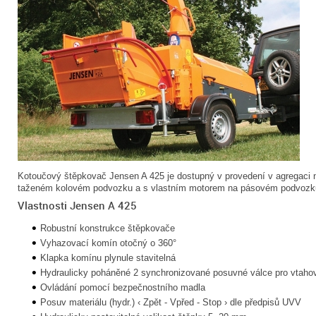
Kotoučový štěpkovač Jensen A 425 je dostupný v provedení v agregaci n
taženém kolovém podvozku a s vlastním motorem na pásovém podvozk
Vlastnosti Jensen A 425
Robustní konstrukce štěpkovače
Vyhazovací komín otočný o 360°
Klapka komínu plynule stavitelná
Hydraulicky poháněné 2 synchronizované posuvné válce pro vtahov
Ovládání pomocí bezpečnostního madla
Posuv materiálu (hydr.) ‹ Zpět - Vpřed - Stop › dle předpisů UVV