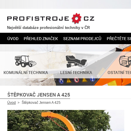
PROFISTROJE.CZ
Největší databáze profesionální techniky v ČR
ÚVOD
PŘEHLED ZNAČEK
SEZNAM PRODEJCŮ
PŘEČTĚTE SI
KOMUNÁLNÍ TECHNIKA
LESNÍ TECHNIKA
OSTATNÍ TE
ŠTĚPKOVAČ JENSEN A 425
Úvod
Štěpkovač Jensen A 425