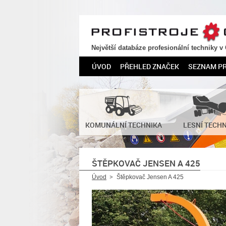
PROFISTROJE.CZ
Největší databáze profesionální techniky v
ÚVOD
PŘEHLED ZNAČEK
SEZNAM P
KOMUNÁLNÍ TECHNIKA
LESNÍ TECH
ŠTĚPKOVAČ JENSEN A 425
Úvod
Štěpkovač Jensen A 425