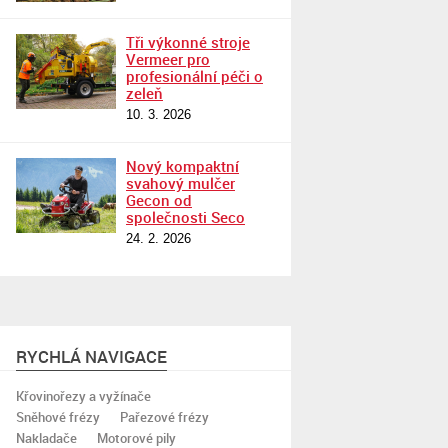
Tři výkonné stroje
Vermeer pro
profesionální péči o
zeleň
10. 3. 2026
Nový kompaktní
svahový mulčer
Gecon od
společnosti Seco
24. 2. 2026
RYCHLÁ NAVIGACE
Křovinořezy a vyžínače
Sněhové frézy
Pařezové frézy
Nakladače
Motorové pily