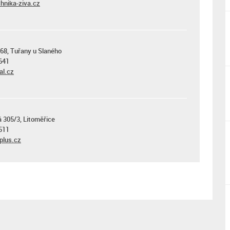
hnika-ziva.cz
 68, Tuřany u Slaného
641
al.cz
á 305/3, Litoměřice
511
plus.cz