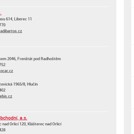
.
su 614, Liberec 11
770
adibartos.cz
kem 2046, Frenštát pod Radhoštěm
752
ocar.cz
ovická 1965/8, Hlučín
402
ebis.cz
bchodní, a.s.
 nad Orlicí 120, Klášterec nad Orlicí
428