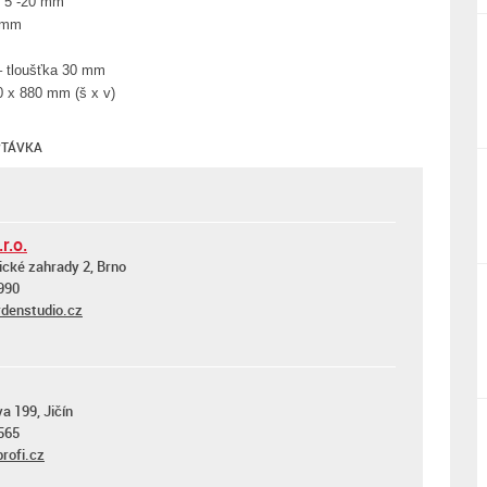
y 5 -20 mm
0 mm
 tloušťka 30 mm
0 x 880 mm (š x v)
TÁVKA
r.o.
ické zahrady 2, Brno
990
denstudio.cz
a 199, Jičín
565
rofi.cz