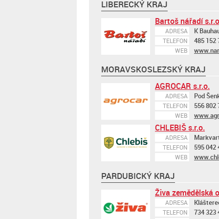
LIBERECKÝ KRAJ
Bartoš nářadí s.r.o
K Bauhau
ADRESA
485 152 
TELEFON
www.nar
WEB
MORAVSKOSLEZSKÝ KRAJ
AGROCAR s.r.o.
Pod Šen
ADRESA
556 802 
TELEFON
www.agr
WEB
CHLEBIŠ s.r.o.
Markvart
ADRESA
595 042 
TELEFON
www.chl
WEB
PARDUBICKÝ KRAJ
Živa zemědělská o
Klášterec
ADRESA
734 323 
TELEFON