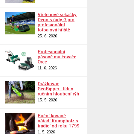
Vřetenové sekačky
Dennis řady G pro
profesionální
fotbalová hřiště
25. 6. 2026
Profesionální
pásové mulčovače
Orec
11. 6. 2026
Drážkovač
GeoRipper - lídr v
ručním hloubení rýh
15. 5. 2026
Ruční kované
nářadí Krumpholz s
tradicí od roku 1799
1. 5. 2026