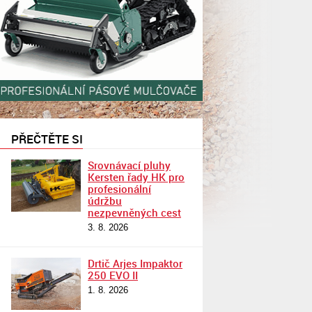
PŘEČTĚTE SI
Srovnávací pluhy
Kersten řady HK pro
profesionální
údržbu
nezpevněných cest
3. 8. 2026
Drtič Arjes Impaktor
250 EVO II
1. 8. 2026