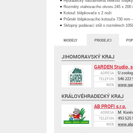
Hydraulicky nastavitelná velikost štěpk
Rozměry vtahovacího otvoru 245 x 20
Kotouč štěpkovače s 2 noži
Průměr štěpkovacího kotouče 730 mm –
Sklopný podávací stůl o rozměrech 105
MODELY
PRODEJCI
POP
JIHOMORAVSKÝ KRAJ
GARDEN Studio, s.
U zoolog
ADRESA
546 222 
TELEFON
www.gar
WEB
KRÁLOVÉHRADECKÝ KRAJ
AB PROFI s.r.o.
M. Koněv
ADRESA
493 525 
TELEFON
www.abp
WEB