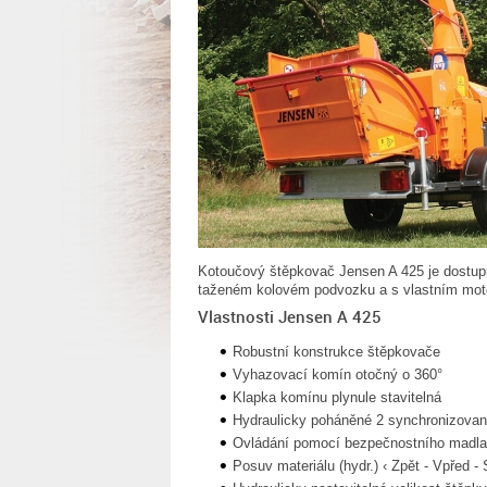
Kotoučový štěpkovač Jensen A 425 je dostupn
taženém kolovém podvozku a s vlastním mo
Vlastnosti Jensen A 425
Robustní konstrukce štěpkovače
Vyhazovací komín otočný o 360°
Klapka komínu plynule stavitelná
Hydraulicky poháněné 2 synchronizovan
Ovládání pomocí bezpečnostního madla
Posuv materiálu (hydr.) ‹ Zpět - Vpřed -