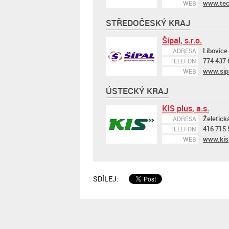
www.tec
WEB
STŘEDOČESKÝ KRAJ
Šípal, s.r.o.
Libovice
ADRESA
774 437 
TELEFON
www.sip
WEB
ÚSTECKÝ KRAJ
KIS plus, a.s.
Želetick
ADRESA
416 715 
TELEFON
www.kis
WEB
SDÍLEJ: