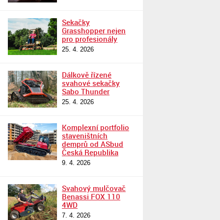
Sekačky
Grasshopper nejen
pro profesionály
25. 4. 2026
Dálkově řízené
svahové sekačky
Sabo Thunder
25. 4. 2026
Komplexní portfolio
staveništních
demprů od ASbud
Česká Republika
9. 4. 2026
Svahový mulčovač
Benassi FOX 110
4WD
7. 4. 2026