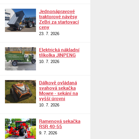
Jednonápravové
traktorové návěsy
ZeBri za startovací
ceny
23. 7. 2026
Elektrická nákladní
tříkolka JINPENG
10. 7. 2026
Dálkově ovládaná
svahová sekačka
Mowre - sekání na
vyšší úrovni
10. 7. 2026
Ramenová sekačka
RSR 40-55
9. 7. 2026