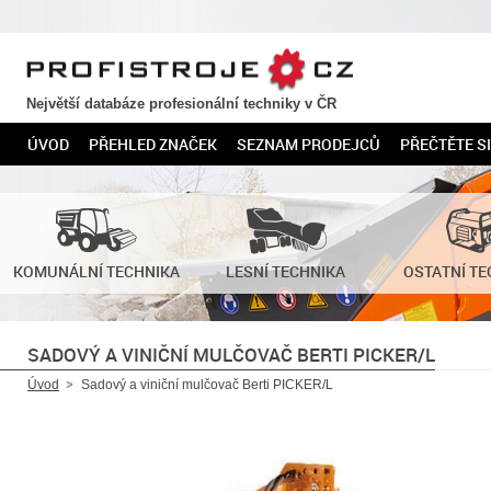
PROFISTROJE.CZ
Největší databáze profesionální techniky v ČR
ÚVOD
PŘEHLED ZNAČEK
SEZNAM PRODEJCŮ
PŘEČTĚTE SI
KOMUNÁLNÍ TECHNIKA
LESNÍ TECHNIKA
OSTATNÍ TE
SADOVÝ A VINIČNÍ MULČOVAČ BERTI PICKER/L
Úvod
Sadový a viniční mulčovač Berti PICKER/L