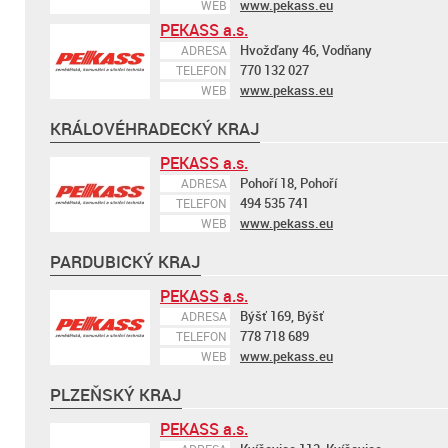
www.pekass.eu
WEB
PEKASS a.s.
Hvožďany 46, Vodňany
ADRESA
770 132 027
TELEFON
www.pekass.eu
WEB
KRÁLOVÉHRADECKÝ KRAJ
PEKASS a.s.
Pohoří 18, Pohoří
ADRESA
494 535 741
TELEFON
www.pekass.eu
WEB
PARDUBICKÝ KRAJ
PEKASS a.s.
Býšť 169, Býšť
ADRESA
778 718 689
TELEFON
www.pekass.eu
WEB
PLZEŇSKÝ KRAJ
PEKASS a.s.