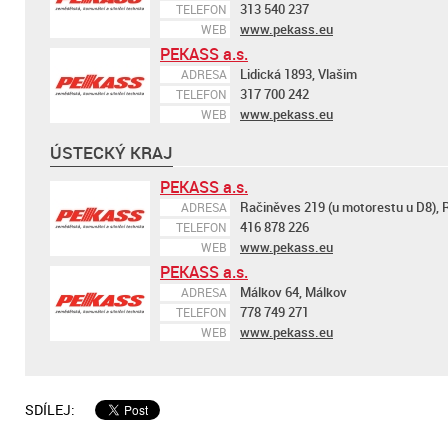
313 540 237
TELEFON
www.pekass.eu
WEB
PEKASS a.s.
Lidická 1893, Vlašim
ADRESA
317 700 242
TELEFON
www.pekass.eu
WEB
ÚSTECKÝ KRAJ
PEKASS a.s.
Račiněves 219 (u motorestu u D8),
ADRESA
416 878 226
TELEFON
www.pekass.eu
WEB
PEKASS a.s.
Málkov 64, Málkov
ADRESA
778 749 271
TELEFON
www.pekass.eu
WEB
SDÍLEJ: