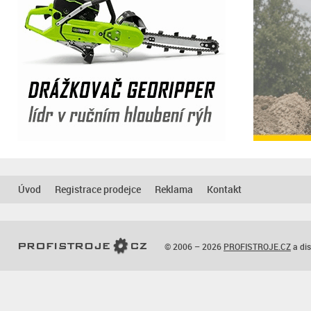
Úvod
Registrace prodejce
Reklama
Kontakt
© 2006 – 2026
PROFISTROJE.CZ
a dis