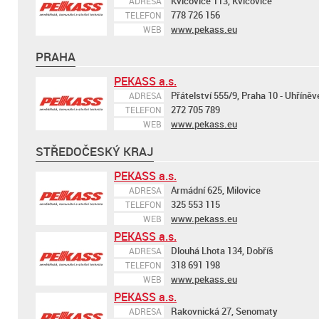
Kvíčovice 113, Kvíčovice
ADRESA
778 726 156
TELEFON
www.pekass.eu
WEB
PRAHA
PEKASS a.s.
Přátelství 555/9, Praha 10 - Uhříněv
ADRESA
272 705 789
TELEFON
www.pekass.eu
WEB
STŘEDOČESKÝ KRAJ
PEKASS a.s.
Armádní 625, Milovice
ADRESA
325 553 115
TELEFON
www.pekass.eu
WEB
PEKASS a.s.
Dlouhá Lhota 134, Dobříš
ADRESA
318 691 198
TELEFON
www.pekass.eu
WEB
PEKASS a.s.
Rakovnická 27, Senomaty
ADRESA