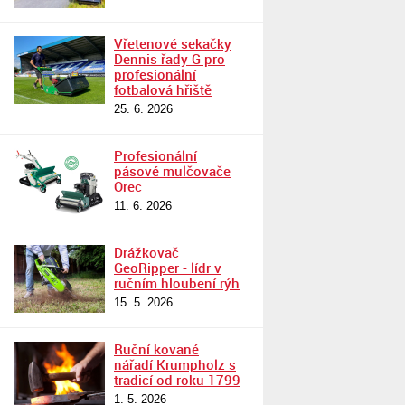
Vřetenové sekačky
Dennis řady G pro
profesionální
fotbalová hřiště
25. 6. 2026
Profesionální
pásové mulčovače
Orec
11. 6. 2026
Drážkovač
GeoRipper - lídr v
ručním hloubení rýh
15. 5. 2026
Ruční kované
nářadí Krumpholz s
tradicí od roku 1799
1. 5. 2026