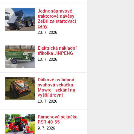
Jednonápravové
traktorové návěsy
ZeBri za startovací
ceny
23. 7. 2026
Elektrická nákladní
tříkolka JINPENG
10. 7. 2026
Dálkově ovládaná
svahová sekačka
Mowre - sekání na
vyšší úrovni
10. 7. 2026
Ramenová sekačka
RSR 40-55
9. 7. 2026