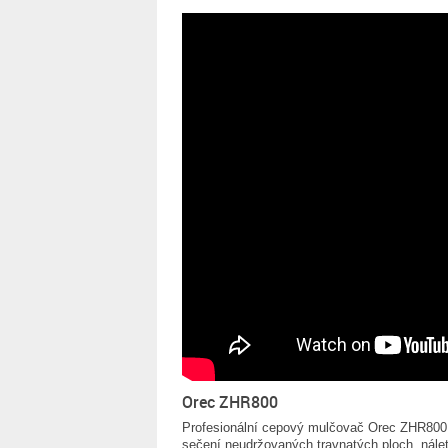
Orec ZHR800
Profesionální cepový mulčovač Orec ZHR800
sečení neudržovaných travnatých ploch, náletů