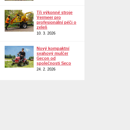
Tři výkonné stroje
Vermeer pro
profesionální péči o
zeleň
10. 3. 2026
Nový kompaktní
svahový mulčer
Gecon od
společnosti Seco
24. 2. 2026