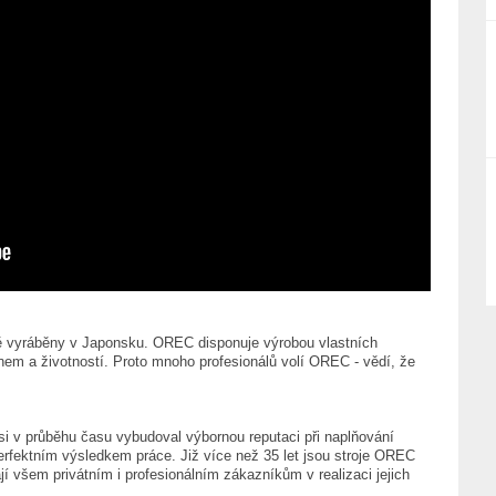
ně vyráběny v Japonsku. OREC disponuje výrobou vlastních
em a životností. Proto mnoho profesionálů volí OREC - vědí, že
i v průběhu času vybudoval výbornou reputaci při naplňování
perfektním výsledkem práce. Již více než 35 let jsou stroje OREC
 všem privátním i profesionálním zákazníkům v realizaci jejich