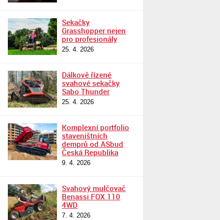
Sekačky
Grasshopper nejen
pro profesionály
25. 4. 2026
Dálkově řízené
svahové sekačky
Sabo Thunder
25. 4. 2026
Komplexní portfolio
staveništních
demprů od ASbud
Česká Republika
9. 4. 2026
Svahový mulčovač
Benassi FOX 110
4WD
7. 4. 2026