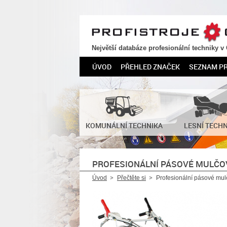
PROFISTROJE.CZ
Největší databáze profesionální techniky v
ÚVOD
PŘEHLED ZNAČEK
SEZNAM P
KOMUNÁLNÍ TECHNIKA
LESNÍ TECH
PROFESIONÁLNÍ PÁSOVÉ MULČO
Úvod
Přečtěte si
Profesionální pásové mu