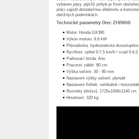
vybaven pásy, jejichž pohyb je řízen obsluhou 
práci zajistil dostatečnou efektivitu a konzis
obtížných podmínkách.
Technické parametry Orec ZHR800
Motor: Honda GX390
Výkon motoru: 9,6 kW
Převodovka: hydrostatická dvoustupňov
Rychlost: vpřed 0-7,5 km/h / vzad 0-4,5
Parkovací brzda: Ano
Pracovní záběr: 80 cm
Výška sečení: 30 - 80 mm
Nastavení výšky sečení: plynulé
Nastavení řídítek: vertikálně i horizontál
Rozměry (dxšxv): 1725x1000x1140 cm
Hmotnost: 320 kg