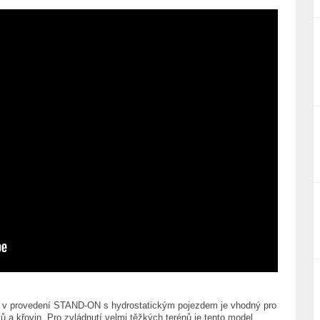
 v provedení STAND-ON s hydrostatickým pojezdem je vhodný pro
 a křovin. Pro zvládnutí velmi těžkých terénů je tento model