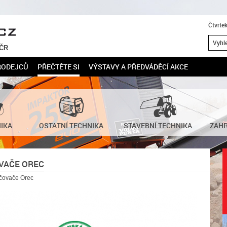
Čtvrte
 ČR
RODEJCŮ
PŘEČTĚTE SI
VÝSTAVY A PŘEDVÁDĚCÍ AKCE
NIKA
OSTATNÍ TECHNIKA
STAVEBNÍ TECHNIKA
ZAHR
VAČE OREC
lčovače Orec