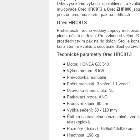
Díky vysokému výkonu, spolehlivosti a kvali
Orec HRC813
Orec ZHR800
mulčovače
a
jsou
je řízen prostřednictvím pák na řidítkách.
Orec HRC813
Profesionální ručně vedený cepový mulčovač
ploch, náletů a křovin. Pro zvládnutí velmi tě
prostřednictvím pák na řídítkách. Stoj je konst
konzistentní kvalitu a současně dlouhou živo
Technické parametry Orec HRC813
Motor: HONDA GX 340
Výkon motoru: 8 kW
Převodovka manuální
Počet rychlostí: 3 vpřed / 1 vzad 1
Uzávěrka diferenciálu: NE
Parkovací brzda: ANO
Pracovní záběr: 80 cm
Výška sečení: 50 - 110 mm
Řídítka nastavitelná horizontálně i vertik
teleskopická
Rozměry (dxšxv): 1645x940x930 cm
Hmotnost: 190 kg