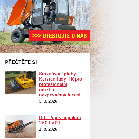
PŘEČTĚTE SI
Srovnávací pluhy
Kersten řady HK pro
profesionální
údržbu
nezpevněných cest
3. 8. 2026
Drtič Arjes Impaktor
250 EVO II
1. 8. 2026