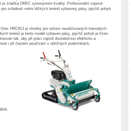
tě je značka OREC synonymem kvality. Profesionální cepové
 pro zvládnutí velmi těžkých terénů vybaveny pásy, jejichž pohyb
 Orec HRC813 je vhodný pro sečení neudržovaných travnatých
žkých terénů je tento model vybaven pásy, jejichž pohyb je řízen
ruován tak, aby při práci zajistil dostatečnou efektivitu a
tnost i při častém používání v obtížných podmínkách.
álně,