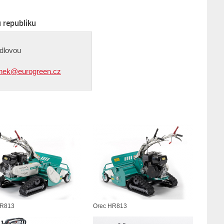
 republiku
edlovou
nek@eurogreen.cz
HR813
Orec HR813