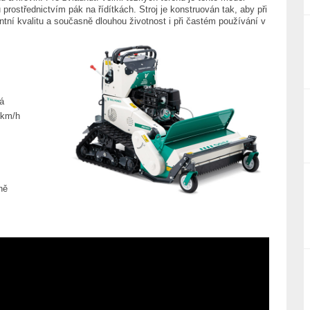
prostřednictvím pák na řídítkách. Stroj je konstruován tak, aby při
tentní kvalitu a současně dlouhou životnost i při častém používání v
á
 km/h
ně