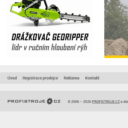
Úvod
Registrace prodejce
Reklama
Kontakt
© 2006 – 2026
PROFISTROJE.CZ
a dis