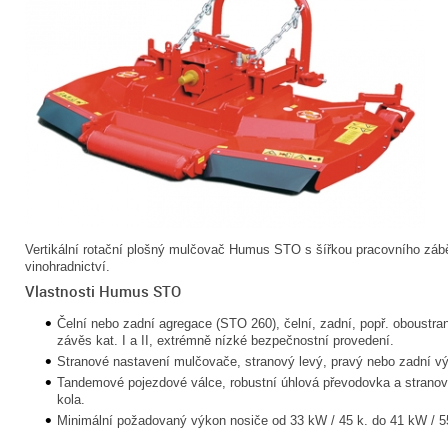
Vertikální rotační plošný mulčovač Humus STO s šířkou pracovního zábě
vinohradnictví.
Vlastnosti Humus STO
Čelní nebo zadní agregace (STO 260), čelní, zadní, popř. oboustr
závěs kat. I a II, extrémně nízké bezpečnostní provedení.
Stranové nastavení mulčovače, stranový levý, pravý nebo zadní v
Tandemové pojezdové válce, robustní úhlová převodovka a stranov
kola.
Minimální požadovaný výkon nosiče od 33 kW / 45 k. do 41 kW / 5