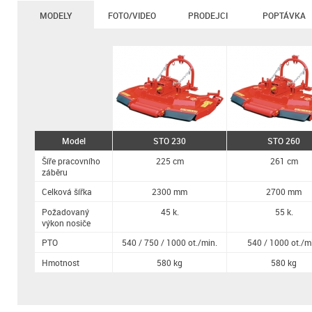
MODELY
FOTO/VIDEO
PRODEJCI
POPTÁVKA
Model
STO 230
STO 260
Šíře pracovního
225 cm
261 cm
záběru
Celková šířka
2300 mm
2700 mm
Požadovaný
45 k.
55 k.
výkon nosiče
PTO
540 / 750 / 1000 ot./min.
540 / 1000 ot./m
Hmotnost
580 kg
580 kg