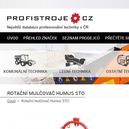
PROFISTROJE.CZ
Největší databáze profesionální techniky v ČR
ÚVOD
PŘEHLED ZNAČEK
SEZNAM PRODEJCŮ
PŘEČTĚTE SI
KOMUNÁLNÍ TECHNIKA
LESNÍ TECHNIKA
OSTATNÍ TE
ROTAČNÍ MULČOVAČ HUMUS STO
Úvod
Rotační mulčovač Humus STO