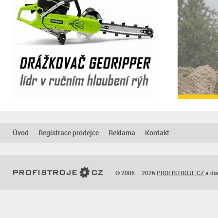
Úvod
Registrace prodejce
Reklama
Kontakt
© 2006 – 2026
PROFISTROJE.CZ
a dis