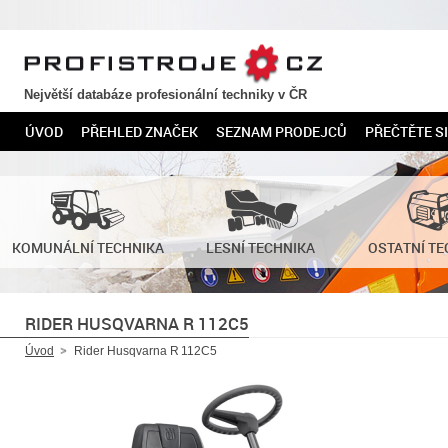
PROFISTROJE.CZ
Největší databáze profesionální techniky v ČR
ÚVOD
PŘEHLED ZNAČEK
SEZNAM PRODEJCŮ
PŘEČTĚTE SI
KOMUNÁLNÍ TECHNIKA
LESNÍ TECHNIKA
OSTATNÍ TE
RIDER HUSQVARNA R 112C5
Úvod
Rider Husqvarna R 112C5