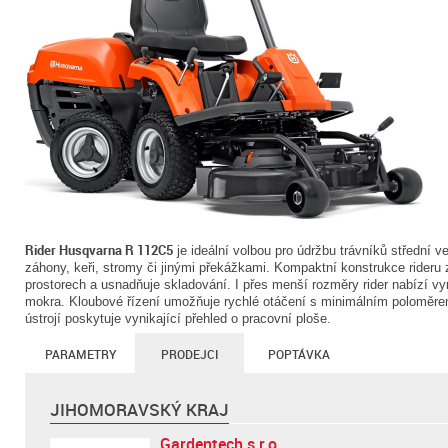
Rider Husqvarna R 112C5
je ideální volbou pro údržbu trávníků střední ve
záhony, keři, stromy či jinými překážkami. Kompaktní konstrukce rideru 
prostorech a usnadňuje skladování. I přes menší rozměry rider nabízí vyni
mokra. Kloubové řízení umožňuje rychlé otáčení s minimálním poloměr
ústrojí poskytuje vynikající přehled o pracovní ploše.
PARAMETRY
PRODEJCI
POPTÁVKA
JIHOMORAVSKÝ KRAJ
Gardentech s.r.o.