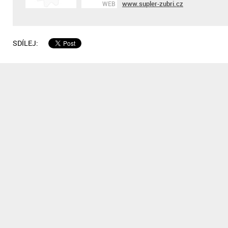
www.supler-zubri.cz
WEB
SDÍLEJ: