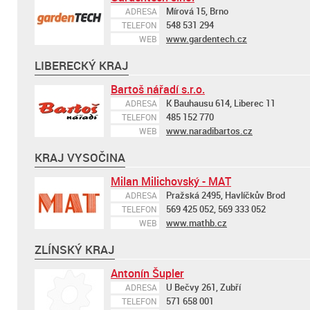
Mírová 15, Brno
ADRESA
548 531 294
TELEFON
www.gardentech.cz
WEB
LIBERECKÝ KRAJ
Bartoš nářadí s.r.o.
K Bauhausu 614, Liberec 11
ADRESA
485 152 770
TELEFON
www.naradibartos.cz
WEB
KRAJ VYSOČINA
Milan Milichovský - MAT
Pražská 2495, Havlíčkův Brod
ADRESA
569 425 052, 569 333 052
TELEFON
www.mathb.cz
WEB
ZLÍNSKÝ KRAJ
Antonín Šupler
U Bečvy 261, Zubří
ADRESA
571 658 001
TELEFON