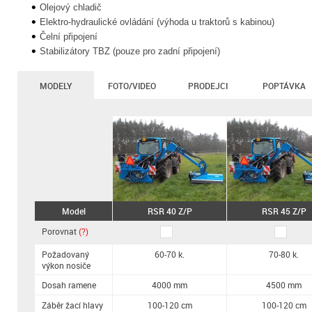
Olejový chladič
Elektro-hydraulické ovládání (výhoda u traktorů s kabinou)
Čelní připojení
Stabilizátory TBZ (pouze pro zadní připojení)
MODELY
FOTO/VIDEO
PRODEJCI
POPTÁVKA
Model
RSR 40 Z/P
RSR 45 Z/P
Porovnat
(?)
Požadovaný
60-70 k.
70-80 k.
výkon nosiče
Dosah ramene
4000 mm
4500 mm
Záběr žací hlavy
100-120 cm
100-120 cm