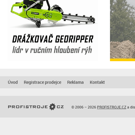
Úvod
Registrace prodejce
Reklama
Kontakt
© 2006 – 2026
PROFISTROJE.CZ
a dis