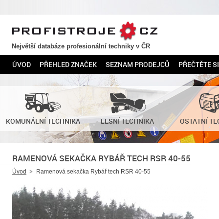
PROFISTROJE.CZ
Největší databáze profesionální techniky v ČR
ÚVOD
PŘEHLED ZNAČEK
SEZNAM PRODEJCŮ
PŘEČTĚTE SI
KOMUNÁLNÍ TECHNIKA
LESNÍ TECHNIKA
OSTATNÍ TE
RAMENOVÁ SEKAČKA RYBÁŘ TECH RSR 40-55
Úvod
Ramenová sekačka Rybář tech RSR 40-55