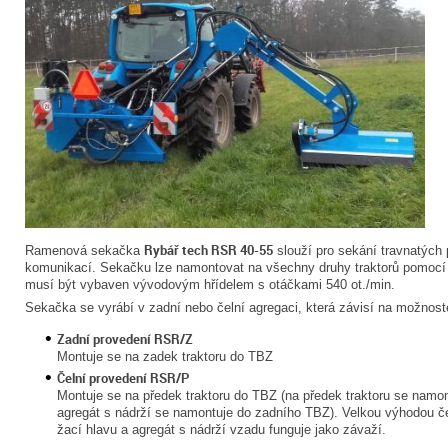
Rybář tech RSR 40-55
Ramenová sekačka
slouží pro sekání travnatých p
komunikací. Sekačku lze namontovat na všechny druhy traktorů pomocí t
musí být vybaven vývodovým hřídelem s otáčkami 540 ot./min.
Sekačka se vyrábí v zadní nebo čelní agregaci, která závisí na možnost
Zadní provedení RSR/Z
Montuje se na zadek traktoru do TBZ
Čelní provedení RSR/P
Montuje se na předek traktoru do TBZ (na předek traktoru se namon
agregát s nádrží se namontuje do zadního TBZ). Velkou výhodou čel
žací hlavu a agregát s nádrží vzadu funguje jako závaží.