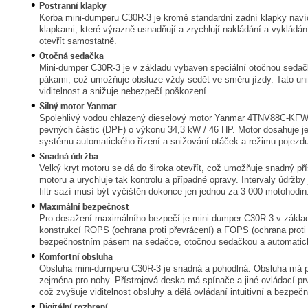
Postranní klapky
Korba mini-dumperu C30R-3 je kromě standardní zadní klapky naví
klapkami, které výrazně usnadňují a zrychlují nakládání a vykládán
otevřít samostatně.
Otočná sedačka
Mini-dumper C30R-3 je v základu vybaven speciální otočnou sedačk
pákami, což umožňuje obsluze vždy sedět ve směru jízdy. Tato uni
viditelnost a snižuje nebezpečí poškození.
Silný motor Yanmar
Spolehlivý vodou chlazený dieselový motor Yanmar 4TNV88C-KFW 
pevných částic (DPF) o výkonu 34,3 kW / 46 HP. Motor dosahuje je
systému automatického řízení a snižování otáček a režimu pojez
Snadná údržba
Velký kryt motoru se dá do široka otevřít, což umožňuje snadný 
motoru a urychluje tak kontrolu a případné opravy. Intervaly údržb
filtr sazí musí být vyčištěn dokonce jen jednou za 3 000 motohodin
Maximální bezpečnost
Pro dosažení maximálního bezpečí je mini-dumper C30R-3 v zákla
konstrukcí ROPS (ochrana proti převrácení) a FOPS (ochrana proti
bezpečnostním pásem na sedačce, otočnou sedačkou a automatick
Komfortní obsluha
Obsluha mini-dumperu C30R-3 je snadná a pohodlná. Obsluha má po
zejména pro nohy. Přístrojová deska má spínače a jiné ovládací p
což zvyšuje viditelnost obsluhy a dělá ovládaní intuitivní a bezpečn
Digitální rozhraní