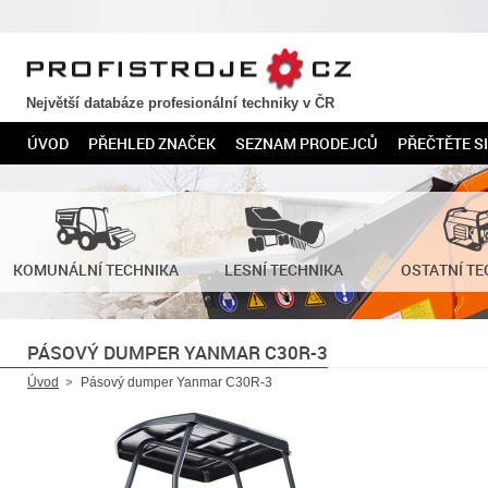
PROFISTROJE.CZ
Největší databáze profesionální techniky v ČR
ÚVOD
PŘEHLED ZNAČEK
SEZNAM PRODEJCŮ
PŘEČTĚTE SI
KOMUNÁLNÍ TECHNIKA
LESNÍ TECHNIKA
OSTATNÍ TE
PÁSOVÝ DUMPER YANMAR C30R-3
Úvod
Pásový dumper Yanmar C30R-3