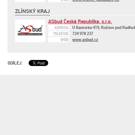
ZLÍNSKÝ KRAJ
ASbud Česká Republika, s.r.o.
U Kantorka 419, Rožnov pod Radho
ADRESA
724 978 237
TELEFON
www.asbud.cz
WEB
SDÍLEJ: