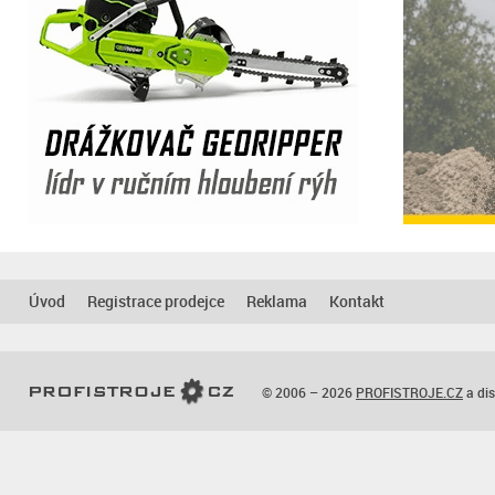
Úvod
Registrace prodejce
Reklama
Kontakt
© 2006 – 2026
PROFISTROJE.CZ
a dis