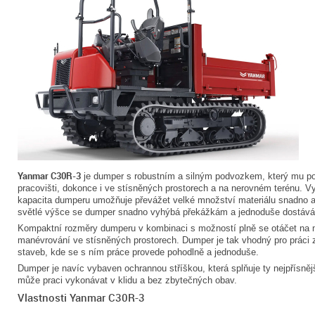
Yanmar C30R-3
je dumper s robustním a silným podvozkem, který mu pos
pracovišti, dokonce i ve stísněných prostorech a na nerovném terénu. V
kapacita dumperu umožňuje převážet velké množství materiálu snadno a
světlé výšce se dumper snadno vyhýbá překážkám a jednoduše dostává 
Kompaktní rozměry dumperu v kombinaci s možností plně se otáčet na 
manévrování ve stísněných prostorech. Dumper je tak vhodný pro práci
staveb, kde se s ním práce provede pohodlně a jednoduše.
Dumper je navíc vybaven ochrannou stříškou, která splňuje ty nejpřísně
může praci vykonávat v klidu a bez zbytečných obav.
Vlastnosti Yanmar C30R-3