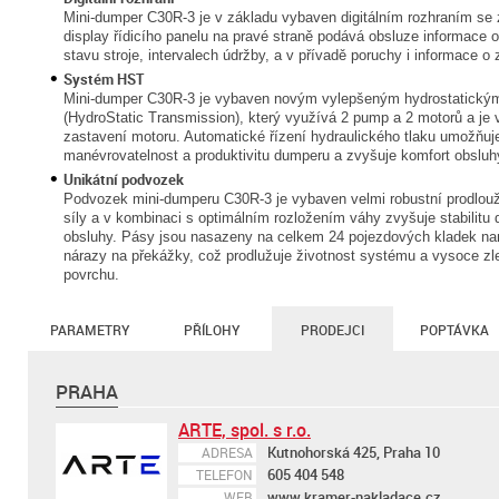
Mini-dumper C30R-3 je v základu vybaven digitálním rozhraním se z
display řídicího panelu na pravé straně podává obsluze informace o
stavu stroje, intervalech údržby, a v přívadě poruchy i informace o 
Systém HST
Mini-dumper C30R-3 je vybaven novým vylepšeným hydrostatic
(HydroStatic Transmission), který využívá 2 pump a 2 motorů a je 
zastavení motoru. Automatické řízení hydraulického tlaku umožňuj
manévrovatelnost a produktivitu dumperu a zvyšuje komfort obsluh
Unikátní podvozek
Podvozek mini-dumperu C30R-3 je vybaven velmi robustní prodlouž
síly a v kombinaci s optimálním rozložením váhy zvyšuje stabilitu 
obsluhy. Pásy jsou nasazeny na celkem 24 pojezdových kladek nam
nárazy na překážky, což prodlužuje životnost systému a vysoce zle
povrchu.
PARAMETRY
PŘÍLOHY
PRODEJCI
POPTÁVKA
PRAHA
ARTE, spol. s r.o.
Kutnohorská 425, Praha 10
ADRESA
605 404 548
TELEFON
www.kramer-nakladace.cz
WEB