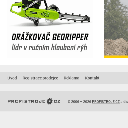
Úvod
Registrace prodejce
Reklama
Kontakt
© 2006 – 2026
PROFISTROJE.CZ
a dis