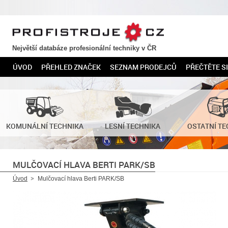
PROFISTROJE.CZ
Největší databáze profesionální techniky v ČR
ÚVOD
PŘEHLED ZNAČEK
SEZNAM PRODEJCŮ
PŘEČTĚTE SI
KOMUNÁLNÍ TECHNIKA
LESNÍ TECHNIKA
OSTATNÍ TE
MULČOVACÍ HLAVA BERTI PARK/SB
Úvod
Mulčovací hlava Berti PARK/SB