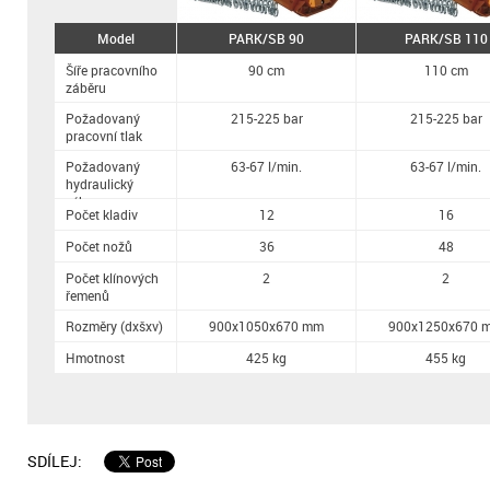
Model
PARK/SB 90
PARK/SB 110
Šíře pracovního
90 cm
110 cm
záběru
Požadovaný
215-225 bar
215-225 bar
pracovní tlak
Požadovaný
63-67 l/min.
63-67 l/min.
hydraulický
výkon
Počet kladiv
12
16
Počet nožů
36
48
Počet klínových
2
2
řemenů
Rozměry (dxšxv)
900x1050x670 mm
900x1250x670 
Hmotnost
425 kg
455 kg
SDÍLEJ: