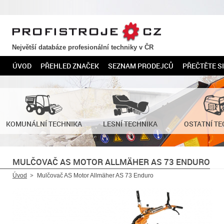
PROFISTROJE.CZ
Největší databáze profesionální techniky v ČR
ÚVOD
PŘEHLED ZNAČEK
SEZNAM PRODEJCŮ
PŘEČTĚTE SI
KOMUNÁLNÍ TECHNIKA
LESNÍ TECHNIKA
OSTATNÍ TE
MULČOVAČ AS MOTOR ALLMÄHER AS 73 ENDURO
Úvod
Mulčovač AS Motor Allmäher AS 73 Enduro