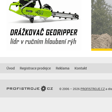
Úvod
Registrace prodejce
Reklama
Kontakt
© 2006 – 2026
PROFISTROJE.CZ
a dis