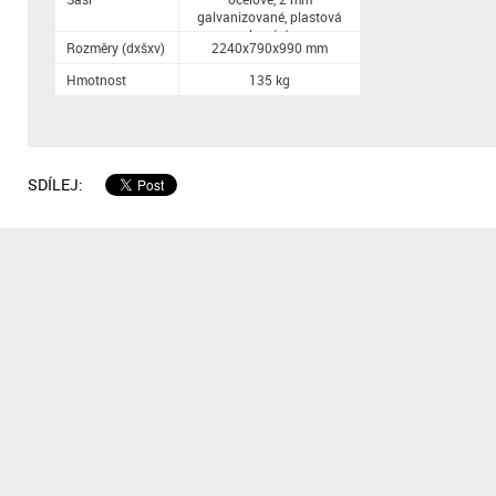
galvanizované, plastová
povrchová úprava
Rozměry (dxšxv)
2240x790x990 mm
Hmotnost
135 kg
SDÍLEJ: