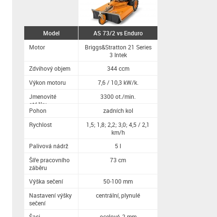
Model
AS 73/2 vs Enduro
Motor
Briggs&Stratton 21 Series
3 Intek
Zdvihový objem
344 ccm
Výkon motoru
7,6 / 10,3 kW/k.
Jmenovité
3300 ot./min.
otáčky
Pohon
zadních kol
Rychlost
1,5; 1,8; 2,2; 3,0; 4,5 / 2,1
km/h
Palivová nádrž
5 l
Šíře pracovního
73 cm
záběru
Výška sečení
50-100 mm
Nastavení výšky
centrální, plynulé
sečení
Šasi
ocelové, 2 mm