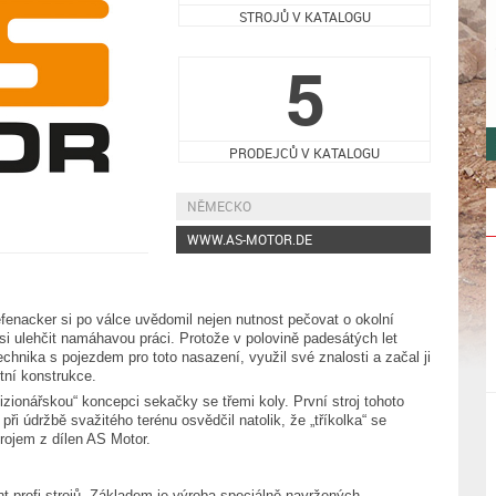
STROJŮ V KATALOGU
5
PRODEJCŮ V KATALOGU
NĚMECKO
WWW.AS-MOTOR.DE
efenacker si po válce uvědomil nejen nutnost pečovat o okolní
l si ulehčit namáhavou práci. Protože v polovině padesátých let
echnika s pojezdem pro toto nasazení, využil své znalosti a začal ji
tní konstrukce.
izionářskou“ koncepci sekačky se třemi koly. První stroj tohoto
ři údržbě svažitého terénu osvědčil natolik, že „tříkolka“ se
ojem z dílen AS Motor.
 profi strojů. Základem je výroba speciálně navržených