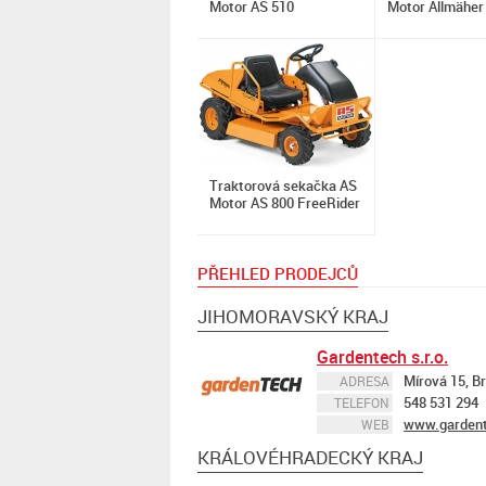
Motor AS 510
Motor Allmäher
Traktorová sekačka AS
Motor AS 800 FreeRider
PŘEHLED PRODEJCŮ
JIHOMORAVSKÝ KRAJ
Gardentech s.r.o.
Mírová 15, B
ADRESA
548 531 294
TELEFON
www.gardent
WEB
KRÁLOVÉHRADECKÝ KRAJ