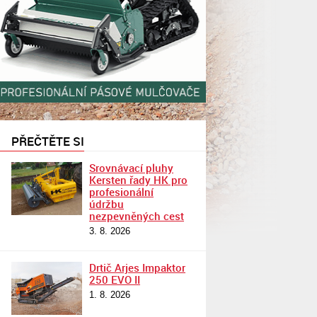
PŘEČTĚTE SI
Srovnávací pluhy
Kersten řady HK pro
profesionální
údržbu
nezpevněných cest
3. 8. 2026
Drtič Arjes Impaktor
250 EVO II
1. 8. 2026