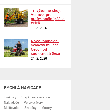
Tři výkonné stroje
Vermeer pro
profesionální péči o
zeleň
10. 3. 2026
Nový kompaktní
svahový mulčer
Gecon od
společnosti Seco
24. 2. 2026
RYCHLÁ NAVIGACE
Traktory
Štěpkovače a drtiče
Nakladače
Vertikutátory
Mulčovače
Sekačky
Motory