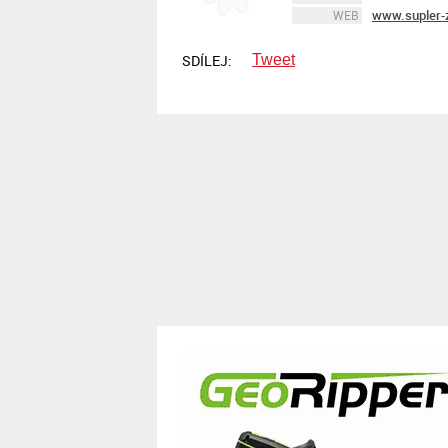
www.supler-z
WEB
SDÍLEJ:
Tweet