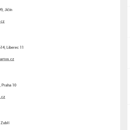
9, Jičín
.cz
14, Liberec 11
artos.cz
, Praha 10
.cz
 Zubří