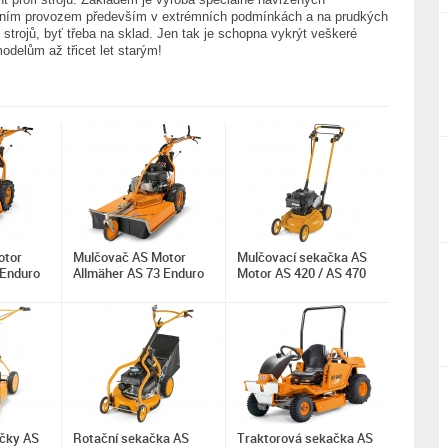
nním provozem především v extrémních podmínkách a na prudkých
 strojů, byť třeba na sklad. Jen tak je schopna vykrýt veškeré
delům až třicet let starým!
otor
Mulčovač AS Motor
Mulčovací sekačka AS
 Enduro
Allmäher AS 73 Enduro
Motor AS 420 / AS 470
čky AS
Rotační sekačka AS
Traktorová sekačka AS