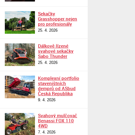
Sekačky
Grasshopper nejen
pro profesionály
25. 4. 2026
Dálkově řízené
svahové sekačky
Sabo Thunder
25. 4. 2026
Komplexní portfolio
staveništních
demprů od ASbud
Česká Republika
9. 4. 2026
Svahový mulčovač
Benassi FOX 110
4WD
7. 4. 2026