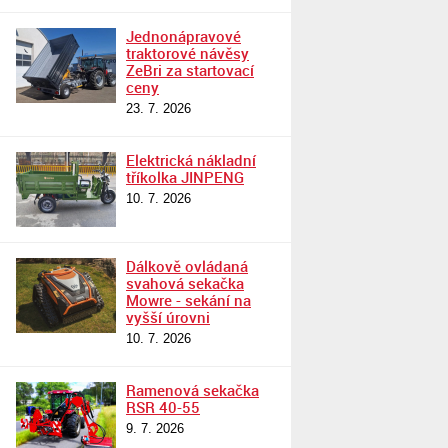
Jednonápravové
traktorové návěsy
ZeBri za startovací
ceny
23. 7. 2026
Elektrická nákladní
tříkolka JINPENG
10. 7. 2026
Dálkově ovládaná
svahová sekačka
Mowre - sekání na
vyšší úrovni
10. 7. 2026
Ramenová sekačka
RSR 40-55
9. 7. 2026