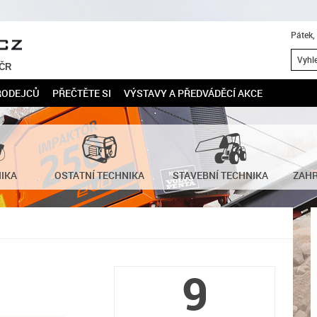
Pátek,
 ČR
RODEJCŮ
PŘEČTĚTE SI
VÝSTAVY A PŘEDVÁDĚCÍ AKCE
NIKA
OSTATNÍ TECHNIKA
STAVEBNÍ TECHNIKA
ZAHR
9