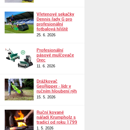
Vřetenové sekačky
Dennis řady G pro
profesionální
fotbalová hřiště
25. 6. 2026
Profesionální
pásové mulčovače
Orec
11. 6. 2026
Drážkovač
GeoRipper - lídr v
ručním hloubení rýh
15. 5. 2026
Ruční kované
nářadí Krumpholz s
tradicí od roku 1799
1. 5. 2026