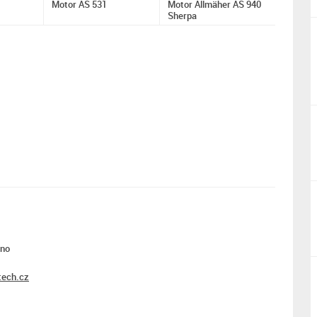
Motor AS 531
Motor Allmäher AS 940
Sherpa
rno
ech.cz