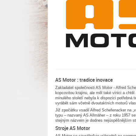
AS Motor : tradice inovace
Zakladatel společnosti AS Motor - Alfred Sch
kopcovitou krajinu, ale měl také vinici a chtě
minulého století nebyla k dispozici potřebná t
vyrábět sám včetně dvoutaktních motorů vlas
Již zpočátku vsadil Alfred Schefenacker na „v
typu – nazvaný AS Allmäher – z roku 1957 se p
stejným názvem je dodnes nejúspěšnějším str
Stroje AS Motor
AS Motor se soustřeďuje výhradně na segment