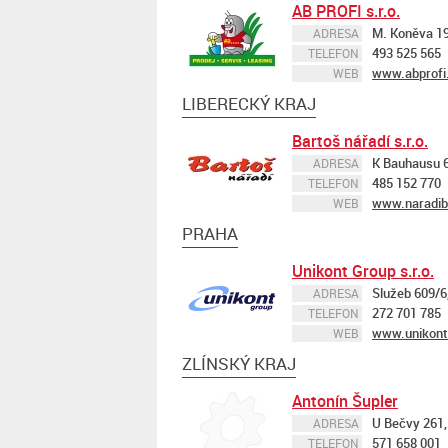
AB PROFI s.r.o.
M. Koněva 19
ADRESA
493 525 565
TELEFON
www.abprofi
WEB
LIBERECKÝ KRAJ
Bartoš nářadí s.r.o.
K Bauhausu 6
ADRESA
485 152 770
TELEFON
www.naradib
WEB
PRAHA
Unikont Group s.r.o.
Služeb 609/6
ADRESA
272 701 785
TELEFON
www.unikont
WEB
ZLÍNSKÝ KRAJ
Antonín Šupler
U Bečvy 261,
ADRESA
571 658 001
TELEFON