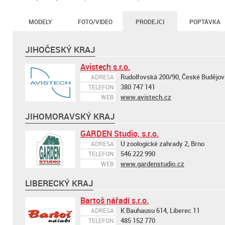
MODELY
FOTO/VIDEO
PRODEJCI
POPTÁVKA
JIHOČESKÝ KRAJ
Avistech s.r.o.
Rudolfovská 200/90, České Budějov
ADRESA
380 747 141
TELEFON
www.avistech.cz
WEB
JIHOMORAVSKÝ KRAJ
GARDEN Studio, s.r.o.
U zoologické zahrady 2, Brno
ADRESA
546 222 990
TELEFON
www.gardenstudio.cz
WEB
LIBERECKÝ KRAJ
Bartoš nářadí s.r.o.
K Bauhausu 614, Liberec 11
ADRESA
485 152 770
TELEFON