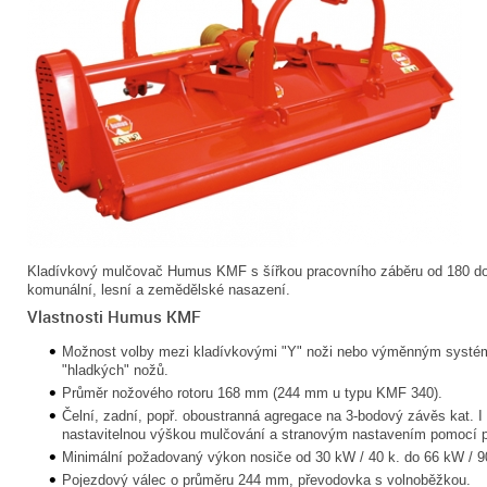
Kladívkový mulčovač Humus KMF s šířkou pracovního záběru od 180 do
komunální, lesní a zemědělské nasazení.
Vlastnosti Humus KMF
Možnost volby mezi kladívkovými "Y" noži nebo výměnným systé
"hladkých" nožů.
Průměr nožového rotoru 168 mm (244 mm u typu KMF 340).
Čelní, zadní, popř. oboustranná agregace na 3-bodový závěs kat. I 
nastavitelnou výškou mulčování a stranovým nastavením pomocí p
Minimální požadovaný výkon nosiče od 30 kW / 40 k. do 66 kW / 9
Pojezdový válec o průměru 244 mm, převodovka s volnoběžkou.