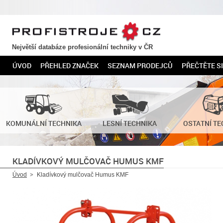
PROFISTROJE.CZ
Největší databáze profesionální techniky v ČR
ÚVOD
PŘEHLED ZNAČEK
SEZNAM PRODEJCŮ
PŘEČTĚTE SI
KOMUNÁLNÍ TECHNIKA
LESNÍ TECHNIKA
OSTATNÍ TE
KLADÍVKOVÝ MULČOVAČ HUMUS KMF
Úvod
Kladívkový mulčovač Humus KMF