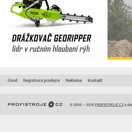
Úvod
Registrace prodejce
Reklama
Kontakt
© 2006 – 2026
PROFISTROJE.CZ
a dis