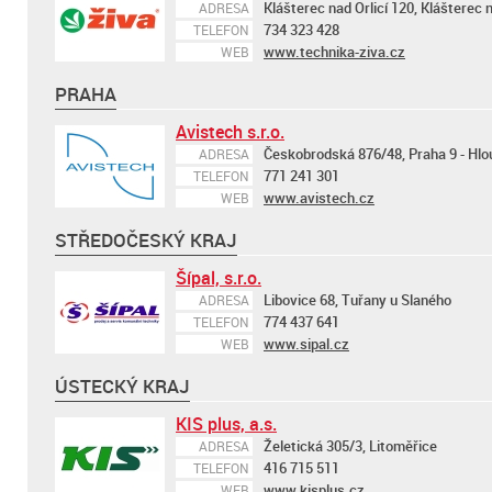
Klášterec nad Orlicí 120, Klášterec n
ADRESA
734 323 428
TELEFON
www.technika-ziva.cz
WEB
PRAHA
Avistech s.r.o.
Českobrodská 876/48, Praha 9 - Hlo
ADRESA
771 241 301
TELEFON
www.avistech.cz
WEB
STŘEDOČESKÝ KRAJ
Šípal, s.r.o.
Libovice 68, Tuřany u Slaného
ADRESA
774 437 641
TELEFON
www.sipal.cz
WEB
ÚSTECKÝ KRAJ
KIS plus, a.s.
Želetická 305/3, Litoměřice
ADRESA
416 715 511
TELEFON
www.kisplus.cz
WEB