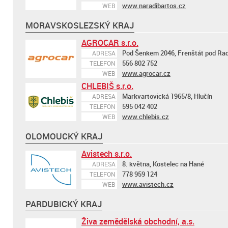
www.naradibartos.cz
WEB
MORAVSKOSLEZSKÝ KRAJ
AGROCAR s.r.o.
Pod Šenkem 2046, Frenštát pod R
ADRESA
556 802 752
TELEFON
www.agrocar.cz
WEB
CHLEBIŠ s.r.o.
Markvartovická 1965/8, Hlučín
ADRESA
595 042 402
TELEFON
www.chlebis.cz
WEB
OLOMOUCKÝ KRAJ
Avistech s.r.o.
8. května, Kostelec na Hané
ADRESA
778 959 124
TELEFON
www.avistech.cz
WEB
PARDUBICKÝ KRAJ
Živa zemědělská obchodní, a.s.