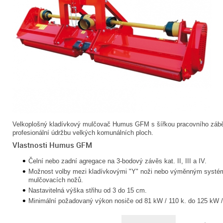
Velkoplošný kladívkový mulčovač Humus GFM s šířkou pracovního zábě
profesionální údržbu velkých komunálních ploch.
Vlastnosti Humus GFM
Čelní nebo zadní agregace na 3-bodový závěs kat. II, III a IV.
Možnost volby mezi kladívkovými "Y" noži nebo výměnným systém
mulčovacích nožů.
Nastavitelná výška střihu od 3 do 15 cm.
Minimální požadovaný výkon nosiče od 81 kW / 110 k. do 125 kW /