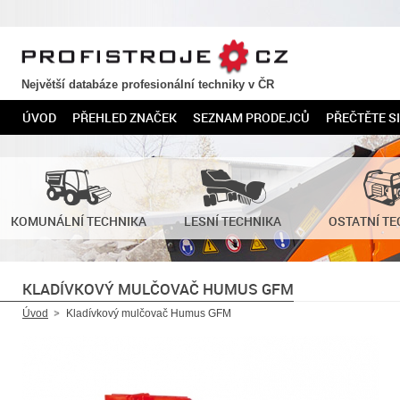
PROFISTROJE.CZ
Největší databáze profesionální techniky v ČR
ÚVOD
PŘEHLED ZNAČEK
SEZNAM PRODEJCŮ
PŘEČTĚTE SI
KOMUNÁLNÍ TECHNIKA
LESNÍ TECHNIKA
OSTATNÍ TE
KLADÍVKOVÝ MULČOVAČ HUMUS GFM
Úvod
Kladívkový mulčovač Humus GFM