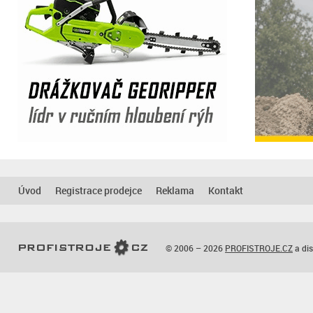
Úvod
Registrace prodejce
Reklama
Kontakt
© 2006 – 2026
PROFISTROJE.CZ
a dis