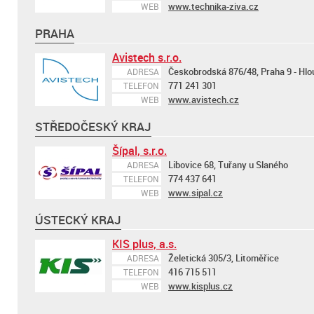
www.technika-ziva.cz
WEB
PRAHA
Avistech s.r.o.
Českobrodská 876/48, Praha 9 - Hlo
ADRESA
771 241 301
TELEFON
www.avistech.cz
WEB
STŘEDOČESKÝ KRAJ
Šípal, s.r.o.
Libovice 68, Tuřany u Slaného
ADRESA
774 437 641
TELEFON
www.sipal.cz
WEB
ÚSTECKÝ KRAJ
KIS plus, a.s.
Želetická 305/3, Litoměřice
ADRESA
416 715 511
TELEFON
www.kisplus.cz
WEB