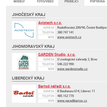
MODELY
FOTO/VIDEO
PRODEJCI
POPTÁVKA
JIHOČESKÝ KRAJ
Avistech s.r.o.
Rudolfovská 200/90, České Budějov
ADRESA
380 747 141
TELEFON
www.avistech.cz
WEB
JIHOMORAVSKÝ KRAJ
GARDEN Studio, s.r.o.
U zoologické zahrady 2, Brno
ADRESA
546 222 990
TELEFON
www.gardenstudio.cz
WEB
LIBERECKÝ KRAJ
Bartoš nářadí s.r.o.
K Bauhausu 614, Liberec 11
ADRESA
485 152 770
TELEFON
www.naradibartos.cz
WEB