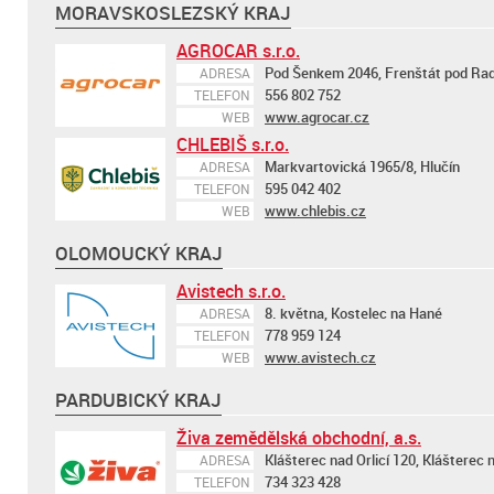
MORAVSKOSLEZSKÝ KRAJ
AGROCAR s.r.o.
Pod Šenkem 2046, Frenštát pod R
ADRESA
556 802 752
TELEFON
www.agrocar.cz
WEB
CHLEBIŠ s.r.o.
Markvartovická 1965/8, Hlučín
ADRESA
595 042 402
TELEFON
www.chlebis.cz
WEB
OLOMOUCKÝ KRAJ
Avistech s.r.o.
8. května, Kostelec na Hané
ADRESA
778 959 124
TELEFON
www.avistech.cz
WEB
PARDUBICKÝ KRAJ
Živa zemědělská obchodní, a.s.
Klášterec nad Orlicí 120, Klášterec n
ADRESA
734 323 428
TELEFON