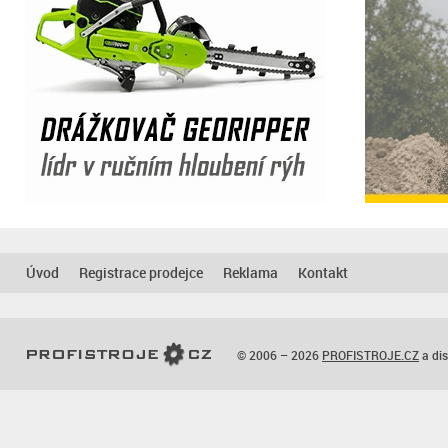
Úvod
Registrace prodejce
Reklama
Kontakt
© 2006 – 2026
PROFISTROJE.CZ
a dis