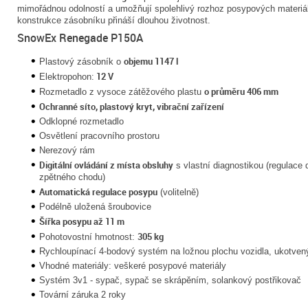
mimořádnou odolností a umožňují spolehlivý rozhoz posypových materiál
konstrukce zásobníku přináší dlouhou životnost.
SnowEx Renegade P150A
objemu 1147 l
Plastový zásobník o
12 V
Elektropohon:
o průměru 406 mm
Rozmetadlo z vysoce zátěžového plastu
Ochranné síto, plastový kryt, vibrační zařízení
Odklopné rozmetadlo
Osvětlení pracovního prostoru
Nerezový rám
Digitální ovládání z místa obsluhy
s vlastní diagnostikou (regulace
zpětného chodu)
Automatická regulace posypu
(volitelně)
Podélně uložená šroubovice
Šířka posypu až 11 m
305 kg
Pohotovostní hmotnost:
Rychloupínací 4-bodový systém na ložnou plochu vozidla, ukotven
Vhodné materiály: veškeré
posypové materiály
Systém 3v1 -
sypač, sypač se skrápěním, solankový postřikovač
Tovární záruka
2 roky