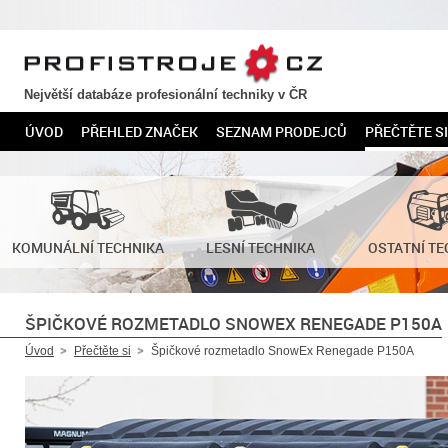
PROFISTROJE.CZ
Největší databáze profesionální techniky v ČR
ÚVOD
PŘEHLED ZNAČEK
SEZNAM PRODEJCŮ
PŘEČTĚTE SI
KOMUNÁLNÍ TECHNIKA
LESNÍ TECHNIKA
OSTATNÍ TE
ŠPIČKOVÉ ROZMETADLO SNOWEX RENEGADE P150A
Úvod
Přečtěte si
Špičkové rozmetadlo SnowEx Renegade P150A