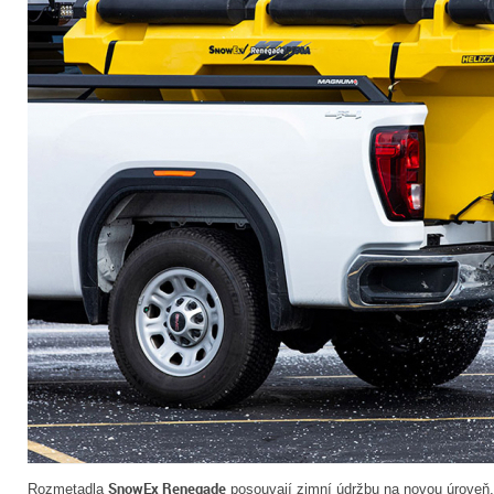
SnowEx Renegade
Rozmetadla
posouvají zimní údržbu na novou úroveň. 