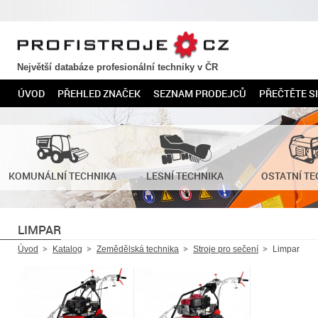
PROFISTROJE.CZ
Největší databáze profesionální techniky v ČR
ÚVOD
PŘEHLED ZNAČEK
SEZNAM PRODEJCŮ
PŘEČTĚTE SI
KOMUNÁLNÍ TECHNIKA
LESNÍ TECHNIKA
OSTATNÍ TE
LIMPAR
Úvod
Katalog
Zemědělská technika
Stroje pro sečení
Limpar