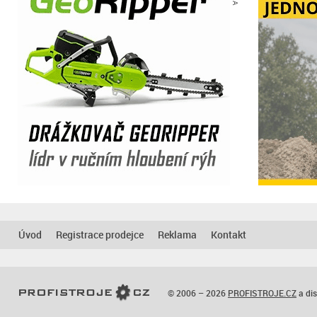
Úvod
Registrace prodejce
Reklama
Kontakt
© 2006 – 2026
PROFISTROJE.CZ
a dis