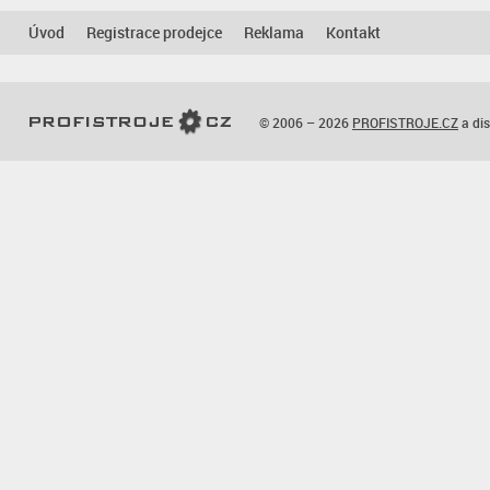
Úvod
Registrace prodejce
Reklama
Kontakt
© 2006 – 2026
PROFISTROJE.CZ
a dis