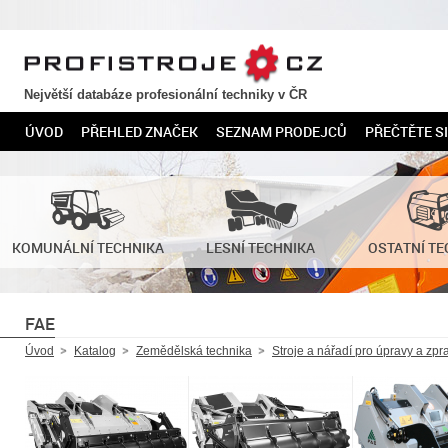
PROFISTROJE.CZ
Největší databáze profesionální techniky v ČR
ÚVOD
PŘEHLED ZNAČEK
SEZNAM PRODEJCŮ
PŘEČTĚTE SI
KOMUNÁLNÍ TECHNIKA
LESNÍ TECHNIKA
OSTATNÍ TE
FAE
Úvod
Katalog
Zemědělská technika
Stroje a nářadí pro úpravy a zp