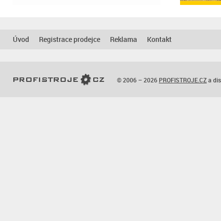
Úvod
Registrace prodejce
Reklama
Kontakt
© 2006 – 2026
PROFISTROJE.CZ
a dis