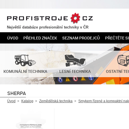
PROFISTROJE.CZ
Největší databáze profesionální techniky v ČR
ÚVOD
PŘEHLED ZNAČEK
SEZNAM PRODEJCŮ
PŘEČTĚTE SI
KOMUNÁLNÍ TECHNIKA
LESNÍ TECHNIKA
OSTATNÍ TE
SHERPA
Úvod
Katalog
Zemědělská technika
Smykem řízené a kompaktní na