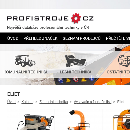
PROFISTROJE.CZ
Největší databáze profesionální techniky v ČR
ÚVOD
PŘEHLED ZNAČEK
SEZNAM PRODEJCŮ
PŘEČTĚTE SI
KOMUNÁLNÍ TECHNIKA
LESNÍ TECHNIKA
OSTATNÍ TE
ELIET
Úvod
Katalog
Zahradní technika
Vysavače a foukače listí
Eliet