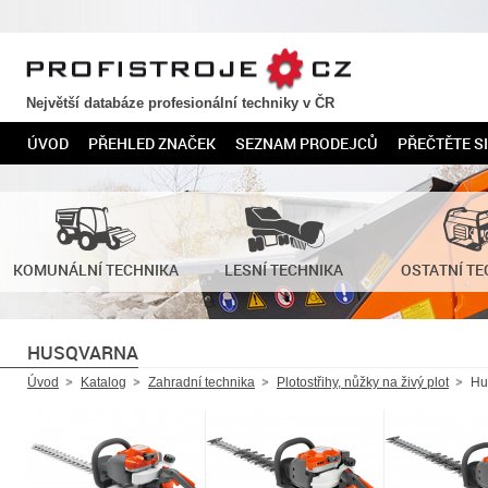
PROFISTROJE.CZ
Největší databáze profesionální techniky v ČR
ÚVOD
PŘEHLED ZNAČEK
SEZNAM PRODEJCŮ
PŘEČTĚTE SI
KOMUNÁLNÍ TECHNIKA
LESNÍ TECHNIKA
OSTATNÍ TE
HUSQVARNA
Úvod
Katalog
Zahradní technika
Plotostřihy, nůžky na živý plot
Hu