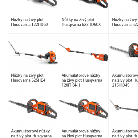
Nůžky na živý plot
Nůžky na živý plot
Nůžky na živý 
Husqvarna 122HD60
Husqvarna 522HD60X
Husqvarna 5
Nůžky na živý plot
Akumulátorové nůžky
Akumulátorov
Husqvarna 525HE4
na živý plot Husqvarna
na živý plot H
120iTK4-H
215iHD45
Akumulátorové nůžky
Akumulátorové nůžky
Akumulátorov
na živý plot Husqvarna
na živý plot Husqvarna
na živý plot H