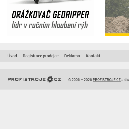
Úvod
Registrace prodejce
Reklama
Kontakt
© 2006 – 2026
PROFISTROJE.CZ
a dis