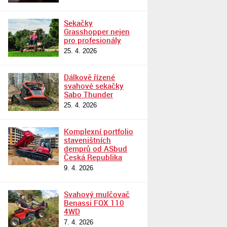
Sekačky
Grasshopper nejen
pro profesionály
25. 4. 2026
Dálkově řízené
svahové sekačky
Sabo Thunder
25. 4. 2026
Komplexní portfolio
staveništních
demprů od ASbud
Česká Republika
9. 4. 2026
Svahový mulčovač
Benassi FOX 110
4WD
7. 4. 2026