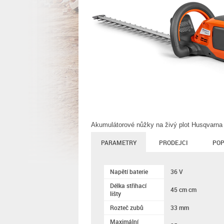
Akumulátorové nůžky na živý plot Husqvarna 
PARAMETRY
PRODEJCI
POP
Napětí baterie
36 V
Délka střihací
45 cm cm
lišty
Rozteč zubů
33 mm
Maximální