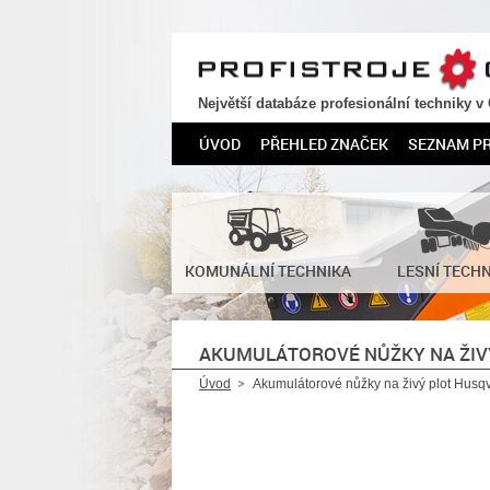
PROFISTROJE.CZ
Největší databáze profesionální techniky v
ÚVOD
PŘEHLED ZNAČEK
SEZNAM P
KOMUNÁLNÍ TECHNIKA
LESNÍ TECH
AKUMULÁTOROVÉ NŮŽKY NA ŽIV
Úvod
Akumulátorové nůžky na živý plot Hus