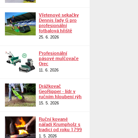
Vřetenové sekačky
Dennis řady G pro
profesionální
fotbalová hřiště
25. 6. 2026
Profesionální
pásové mulčovače
Orec
11. 6. 2026
Drážkovač
GeoRipper - lídr v
ručním hloubení rýh
15. 5. 2026
Ruční kované
nářadí Krumpholz s
tradicí od roku 1799
1. 5. 2026