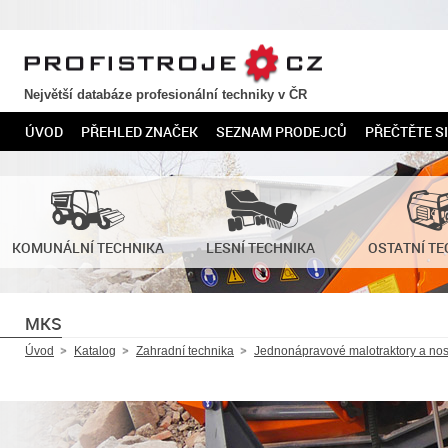
PROFISTROJE.CZ
Největší databáze profesionální techniky v ČR
ÚVOD
PŘEHLED ZNAČEK
SEZNAM PRODEJCŮ
PŘEČTĚTE SI
KOMUNÁLNÍ TECHNIKA
LESNÍ TECHNIKA
OSTATNÍ TE
MKS
Úvod
Katalog
Zahradní technika
Jednonápravové malotraktory a nos