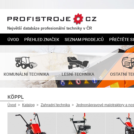
PROFISTROJE.CZ
Největší databáze profesionální techniky v ČR
ÚVOD
PŘEHLED ZNAČEK
SEZNAM PRODEJCŮ
PŘEČTĚTE SI
KOMUNÁLNÍ TECHNIKA
LESNÍ TECHNIKA
OSTATNÍ TE
KÖPPL
Úvod
Katalog
Zahradní technika
Jednonápravové malotraktory a nos