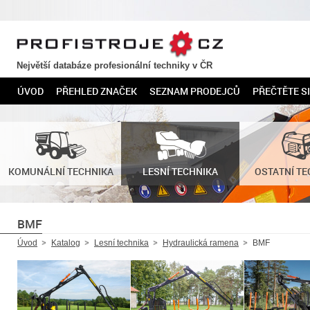
PROFISTROJE.CZ
Největší databáze profesionální techniky v ČR
ÚVOD
PŘEHLED ZNAČEK
SEZNAM PRODEJCŮ
PŘEČTĚTE SI
KOMUNÁLNÍ TECHNIKA
LESNÍ TECHNIKA
OSTATNÍ TE
BMF
Úvod
Katalog
Lesní technika
Hydraulická ramena
BMF