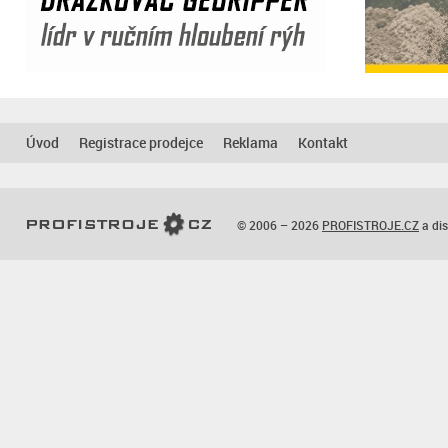
Úvod
Registrace prodejce
Reklama
Kontakt
© 2006 – 2026
PROFISTROJE.CZ
a dis