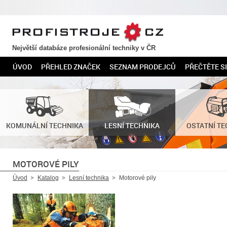
PROFISTROJE.CZ
Největší databáze profesionální techniky v ČR
ÚVOD
PŘEHLED ZNAČEK
SEZNAM PRODEJCŮ
PŘEČTĚTE SI
KOMUNÁLNÍ TECHNIKA
LESNÍ TECHNIKA
OSTATNÍ TE
MOTOROVÉ PILY
Úvod
Katalog
Lesní technika
Motorové pily