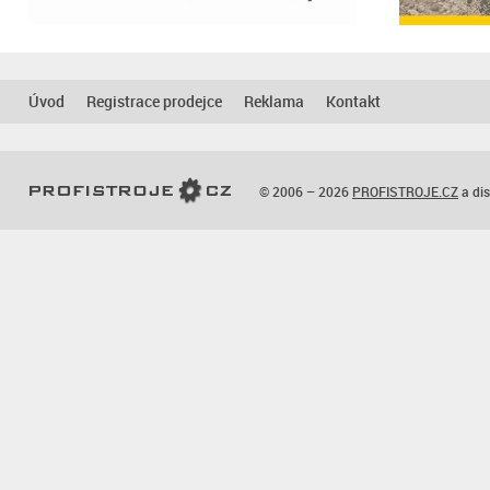
Úvod
Registrace prodejce
Reklama
Kontakt
© 2006 – 2026
PROFISTROJE.CZ
a dis