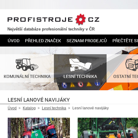
PROFISTROJE.CZ
Největší databáze profesionální techniky v ČR
ÚVOD
PŘEHLED ZNAČEK
SEZNAM PRODEJCŮ
PŘEČTĚTE SI
KOMUNÁLNÍ TECHNIKA
LESNÍ TECHNIKA
OSTATNÍ TE
LESNÍ LANOVÉ NAVIJÁKY
Úvod
Katalog
Lesní technika
Lesní lanové navijáky