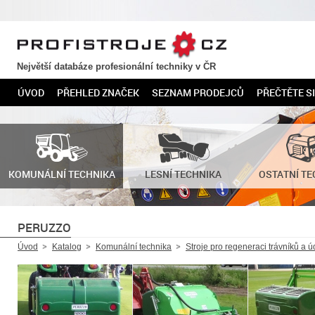
PROFISTROJE.CZ
Největší databáze profesionální techniky v ČR
ÚVOD
PŘEHLED ZNAČEK
SEZNAM PRODEJCŮ
PŘEČTĚTE SI
KOMUNÁLNÍ TECHNIKA
LESNÍ TECHNIKA
OSTATNÍ TE
PERUZZO
Úvod
Katalog
Komunální technika
Stroje pro regeneraci trávníků a ú