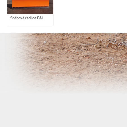
Sněhová radlice P&L