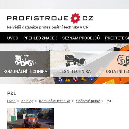
PROFISTROJE.CZ
Největší databáze profesionální techniky v ČR
ÚVOD
PŘEHLED ZNAČEK
SEZNAM PRODEJCŮ
PŘEČTĚTE SI
KOMUNÁLNÍ TECHNIKA
LESNÍ TECHNIKA
OSTATNÍ TE
P&L
Úvod
Katalog
Komunální technika
Sněhové pluhy
P&L