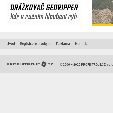
Úvod
Registrace prodejce
Reklama
Kontakt
© 2006 – 2026
PROFISTROJE.CZ
a dis