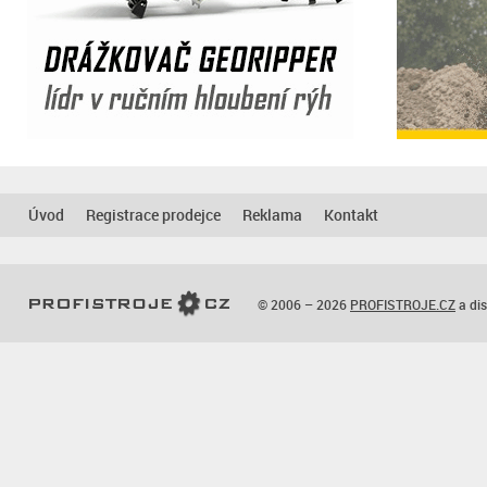
Úvod
Registrace prodejce
Reklama
Kontakt
© 2006 – 2026
PROFISTROJE.CZ
a dis