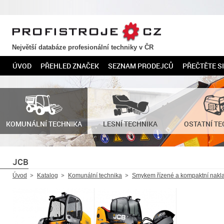
PROFISTROJE.CZ
Největší databáze profesionální techniky v ČR
ÚVOD
PŘEHLED ZNAČEK
SEZNAM PRODEJCŮ
PŘEČTĚTE SI
KOMUNÁLNÍ TECHNIKA
LESNÍ TECHNIKA
OSTATNÍ TE
JCB
Úvod
Katalog
Komunální technika
Smykem řízené a kompaktní nakl