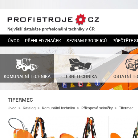
PROFISTROJE.CZ
Největší databáze profesionální techniky v ČR
ÚVOD
PŘEHLED ZNAČEK
SEZNAM PRODEJCŮ
PŘEČTĚTE SI
KOMUNÁLNÍ TECHNIKA
LESNÍ TECHNIKA
OSTATNÍ TE
TIFERMEC
Úvod
Katalog
Komunální technika
Příkopové sekačky
Tifermec