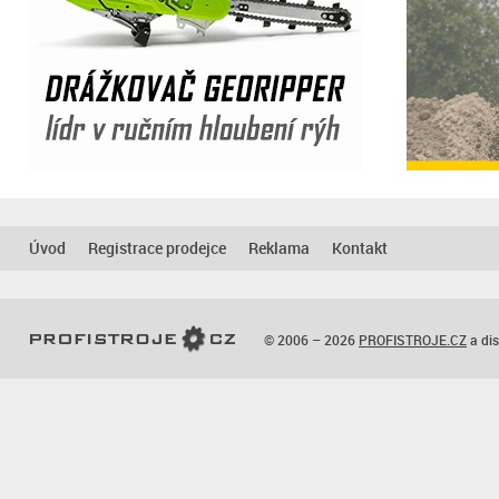
Úvod
Registrace prodejce
Reklama
Kontakt
© 2006 – 2026
PROFISTROJE.CZ
a dis