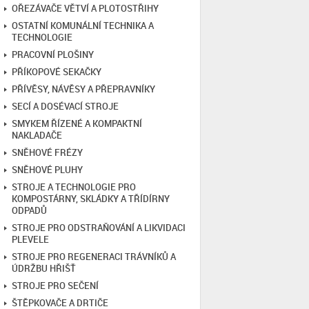
OŘEZÁVAČE VĚTVÍ A PLOTOSTŘIHY
OSTATNÍ KOMUNÁLNÍ TECHNIKA A
TECHNOLOGIE
PRACOVNÍ PLOŠINY
PŘÍKOPOVÉ SEKAČKY
PŘÍVĚSY, NÁVĚSY A PŘEPRAVNÍKY
SECÍ A DOSÉVACÍ STROJE
SMYKEM ŘÍZENÉ A KOMPAKTNÍ
NAKLADAČE
SNĚHOVÉ FRÉZY
SNĚHOVÉ PLUHY
STROJE A TECHNOLOGIE PRO
KOMPOSTÁRNY, SKLÁDKY A TŘÍDÍRNY
ODPADŮ
STROJE PRO ODSTRAŇOVÁNÍ A LIKVIDACI
PLEVELE
STROJE PRO REGENERACI TRÁVNÍKŮ A
ÚDRŽBU HŘIŠŤ
STROJE PRO SEČENÍ
ŠTĚPKOVAČE A DRTIČE