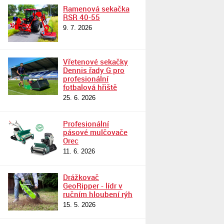
Ramenová sekačka
RSR 40-55
9. 7. 2026
Vřetenové sekačky
Dennis řady G pro
profesionální
fotbalová hřiště
25. 6. 2026
Profesionální
pásové mulčovače
Orec
11. 6. 2026
Drážkovač
GeoRipper - lídr v
ručním hloubení rýh
15. 5. 2026