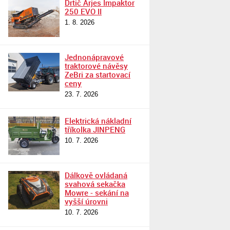
Drtič Arjes Impaktor
250 EVO II
1. 8. 2026
Jednonápravové
traktorové návěsy
ZeBri za startovací
ceny
23. 7. 2026
Elektrická nákladní
tříkolka JINPENG
10. 7. 2026
Dálkově ovládaná
svahová sekačka
Mowre - sekání na
vyšší úrovni
10. 7. 2026