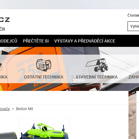
Čtvrte
 ČR
RODEJCŮ
PŘEČTĚTE SI
VÝSTAVY A PŘEDVÁDĚCÍ AKCE
NIKA
OSTATNÍ TECHNIKA
STAVEBNÍ TECHNIKA
ZAHR
ovače
Bellon Mit