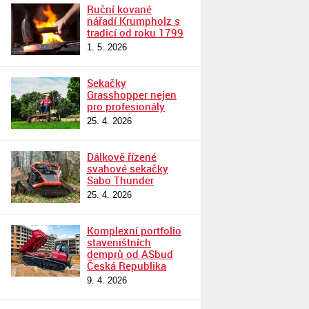
Ruční kované
nářadí Krumpholz s
tradicí od roku 1799
1. 5. 2026
Sekačky
Grasshopper nejen
pro profesionály
25. 4. 2026
Dálkově řízené
svahové sekačky
Sabo Thunder
25. 4. 2026
Komplexní portfolio
staveništních
demprů od ASbud
Česká Republika
9. 4. 2026