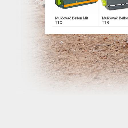
Mulčovač Bellon Mit
Mulčovač Bello
TTC
TTB