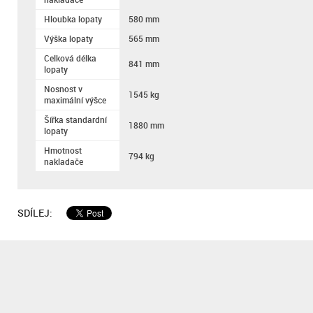
Hloubka lopaty
580 mm
Výška lopaty
565 mm
Celková délka
841 mm
lopaty
Nosnost v
1545 kg
maximální výšce
Šířka standardní
1880 mm
lopaty
Hmotnost
794 kg
nakladače
SDÍLEJ: