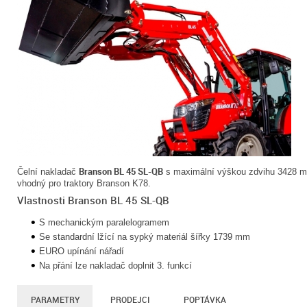
Branson BL 45 SL-QB
Čelní nakladač
s maximální výškou zdvihu 3428 m
vhodný pro traktory Branson K78.
Vlastnosti Branson BL 45 SL-QB
S mechanickým paralelogramem
Se standardní lžící na sypký materiál šířky 1739 mm
EURO upínání nářadí
Na přání lze nakladač doplnit 3. funkcí
PARAMETRY
PRODEJCI
POPTÁVKA