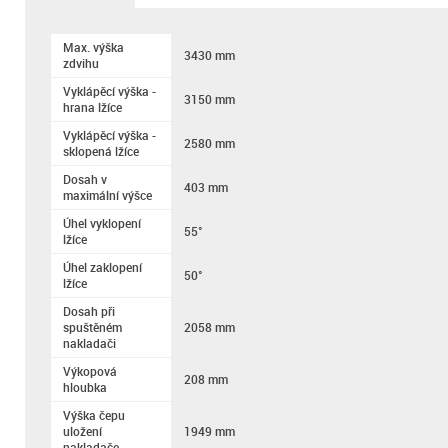
Max. výška
3430 mm
zdvihu
Vyklápěcí výška -
3150 mm
hrana lžíce
Vyklápěcí výška -
2580 mm
sklopená lžíce
Dosah v
403 mm
maximální výšce
Úhel vyklopení
55°
lžíce
Úhel zaklopení
50°
lžíce
Dosah při
spuštěném
2058 mm
nakladači
Výkopová
208 mm
hloubka
Výška čepu
uložení
1949 mm
nakladače