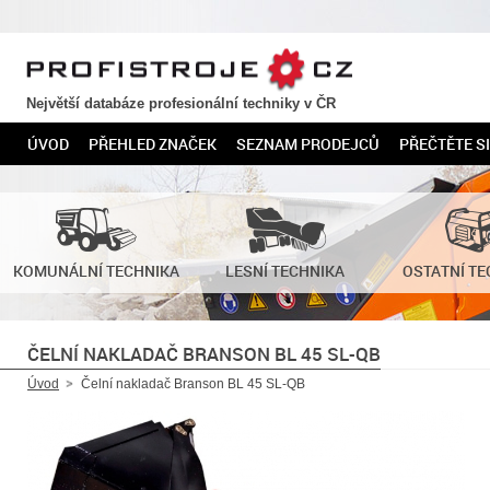
PROFISTROJE.CZ
Největší databáze profesionální techniky v ČR
ÚVOD
PŘEHLED ZNAČEK
SEZNAM PRODEJCŮ
PŘEČTĚTE SI
KOMUNÁLNÍ TECHNIKA
LESNÍ TECHNIKA
OSTATNÍ TE
ČELNÍ NAKLADAČ BRANSON BL 45 SL-QB
Úvod
Čelní nakladač Branson BL 45 SL-QB