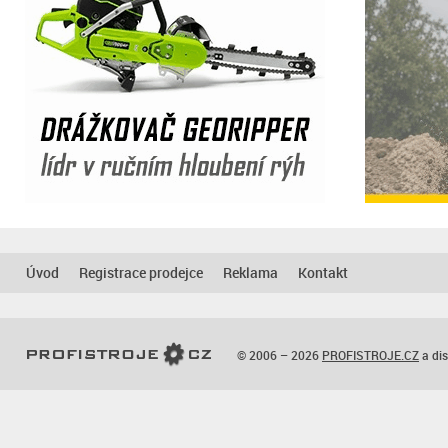
Úvod
Registrace prodejce
Reklama
Kontakt
© 2006 – 2026
PROFISTROJE.CZ
a dis