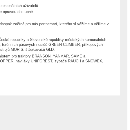
fesionálních uživatelů.
je opravdu dostupné.
Naopak začíná pro nás partnerství, kterého si vážíme a věříme v
České republiky a Slovenské republiky městských komunálních
I, terénních pásových nosičů GREEN CLIMBER, příkopových
trojů MORIS, štěpkovačů GLD.
m místem pro traktory BRANSON, YANMAR, SAME a
OPPER, navijáky UNIFOREST, sypače RAUCH a SNOWEX,