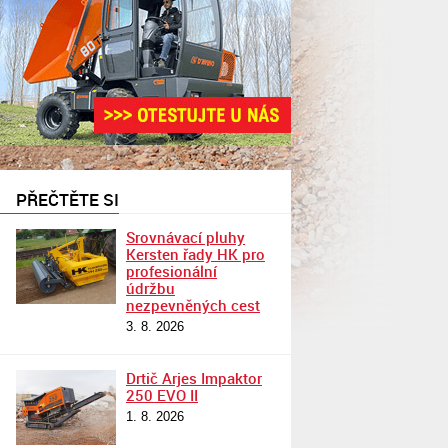
PŘEČTĚTE SI
Srovnávací pluhy
Kersten řady HK pro
profesionální
údržbu
nezpevněných cest
3. 8. 2026
Drtič Arjes Impaktor
250 EVO II
1. 8. 2026