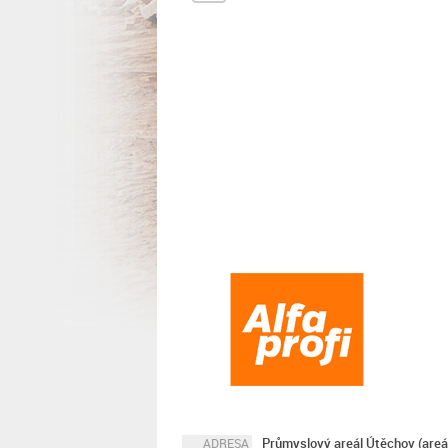
Průmyslový areál Útěchov (areál
ADRESA