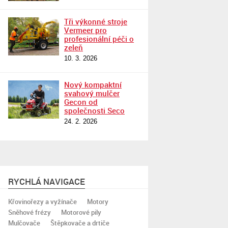
Tři výkonné stroje
Vermeer pro
profesionální péči o
zeleň
10. 3. 2026
Nový kompaktní
svahový mulčer
Gecon od
společnosti Seco
24. 2. 2026
RYCHLÁ NAVIGACE
Křovinořezy a vyžínače
Motory
Sněhové frézy
Motorové pily
Mulčovače
Štěpkovače a drtiče