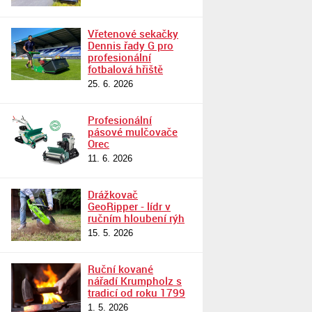
Vřetenové sekačky
Dennis řady G pro
profesionální
fotbalová hřiště
25. 6. 2026
Profesionální
pásové mulčovače
Orec
11. 6. 2026
Drážkovač
GeoRipper - lídr v
ručním hloubení rýh
15. 5. 2026
Ruční kované
nářadí Krumpholz s
tradicí od roku 1799
1. 5. 2026