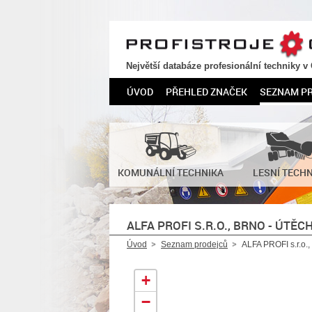
PROFISTROJE.CZ
Největší databáze profesionální techniky v
ÚVOD
PŘEHLED ZNAČEK
SEZNAM P
KOMUNÁLNÍ TECHNIKA
LESNÍ TECH
ALFA PROFI S.R.O., BRNO - ÚTĚC
Úvod
Seznam prodejců
ALFA PROFI s.r.o.,
+
−