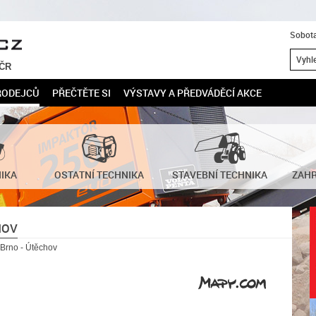
Sobota
 ČR
RODEJCŮ
PŘEČTĚTE SI
VÝSTAVY A PŘEDVÁDĚCÍ AKCE
NIKA
OSTATNÍ TECHNIKA
STAVEBNÍ TECHNIKA
ZAHR
HOV
 Brno - Útěchov