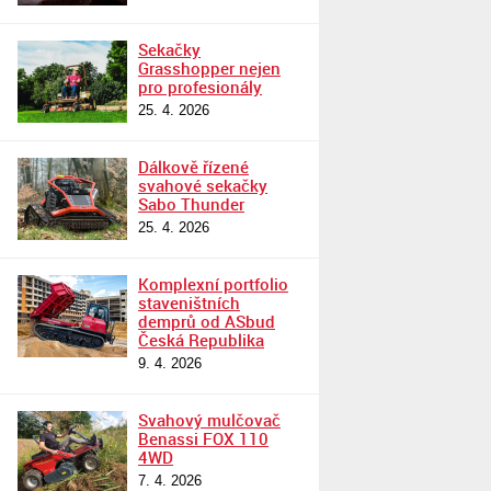
Sekačky
Grasshopper nejen
pro profesionály
25. 4. 2026
Dálkově řízené
svahové sekačky
Sabo Thunder
25. 4. 2026
Komplexní portfolio
staveništních
demprů od ASbud
Česká Republika
9. 4. 2026
Svahový mulčovač
Benassi FOX 110
4WD
7. 4. 2026