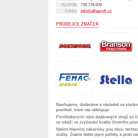
735 176 035
TELEFON
info@alfaprofi.cz
E-MAIL
PRODEJCE ZNAČEK
Navrhujeme, dodáváme a následně se staráme 
prostředí, které nás obklopuje.
Prostřednictvím námi dodávaných strojů se čin
se odráží ve zvyšování kvality životního pros
Našimi hlavními zákazníky jsou obce, techni
služby. Známe dobře jejich potřeby a proto na