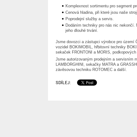
Komplexnost sortimentu pro segment pro
Cenová hladina, při které jsou naše stro
Poprodejní služby a servis.
Dodáním techniky pro nás nic nekončí. 
jeho dlouhé trvání.
Jsme dovozci a zástupci výrobce pro území 
vozidel BOKIMOBIL, hřbitovní techniky BOK
sekaček FRONTONI a MORIS, podkopových s
Jsme autorizovaným prodejním a servisní
LAMBORGHINI, sekačky MATRA a GRASSH
závěsovou techniku ROTOMEC a další.
SDÍLEJ: