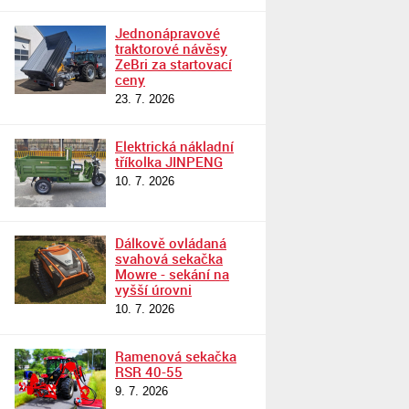
Jednonápravové
traktorové návěsy
ZeBri za startovací
ceny
23. 7. 2026
Elektrická nákladní
tříkolka JINPENG
10. 7. 2026
Dálkově ovládaná
svahová sekačka
Mowre - sekání na
vyšší úrovni
10. 7. 2026
Ramenová sekačka
RSR 40-55
9. 7. 2026