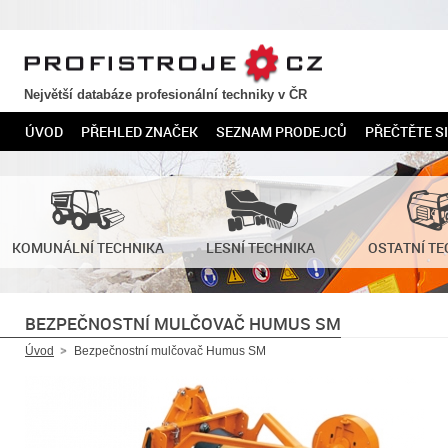
PROFISTROJE.CZ
Největší databáze profesionální techniky v ČR
ÚVOD
PŘEHLED ZNAČEK
SEZNAM PRODEJCŮ
PŘEČTĚTE SI
KOMUNÁLNÍ TECHNIKA
LESNÍ TECHNIKA
OSTATNÍ TE
BEZPEČNOSTNÍ MULČOVAČ HUMUS SM
Úvod
Bezpečnostní mulčovač Humus SM