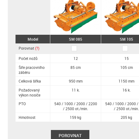
Model
SM 085
SM 105
Porovnat
(?)
Počet nožů
12
15
Šíře pracovního
85 cm
105 cm
záběru
Celková šířka
950 mm
1150 mm
Požadovaný
11 k.
16 k.
výkon nosiče
PTO
540 / 1000 / 2000 / 2200
540 / 1000 / 2000 /
/ 2500 ot./min.
/ 2500 ot./min.
Hmotnost
159 kg
205 kg
POROVNAT