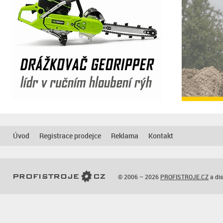
Úvod
Registrace prodejce
Reklama
Kontakt
© 2006 – 2026
PROFISTROJE.CZ
a dis