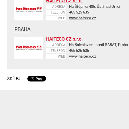
HAITECO CZ s.r.o.
Na Štěpnici 485, Ústí nad Orlicí
ADRESA
465 525 635
TELEFON
www.haiteco.cz
WEB
PRAHA
HAITECO CZ s.r.o.
Na Boleslavce - areál RABAT, Praha 
ADRESA
465 525 635
TELEFON
www.haiteco.cz
WEB
SDÍLEJ: