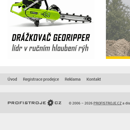
Úvod
Registrace prodejce
Reklama
Kontakt
© 2006 – 2026
PROFISTROJE.CZ
a dis