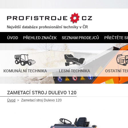
PROFISTROJE.CZ
Největší databáze profesionální techniky v ČR
ÚVOD
PŘEHLED ZNAČEK
SEZNAM PRODEJCŮ
PŘEČTĚTE SI
KOMUNÁLNÍ TECHNIKA
LESNÍ TECHNIKA
OSTATNÍ TE
ZAMETACÍ STROJ DULEVO 120
Úvod
Zametací stroj Dulevo 120