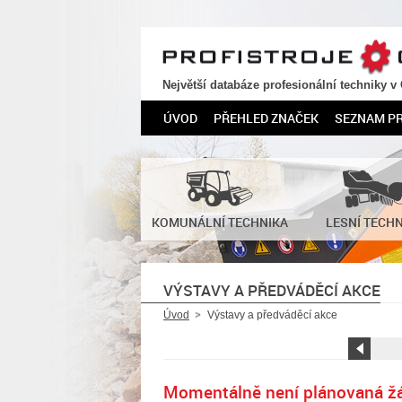
PROFISTROJE.CZ
Největší databáze profesionální techniky v
ÚVOD
PŘEHLED ZNAČEK
SEZNAM P
KOMUNÁLNÍ TECHNIKA
LESNÍ TECH
VÝSTAVY A PŘEDVÁDĚCÍ AKCE
Úvod
Výstavy a předváděcí akce
←
Momentálně není plánovaná ž