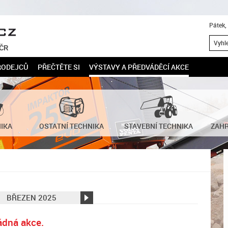
Pátek,
 ČR
RODEJCŮ
PŘEČTĚTE SI
VÝSTAVY A PŘEDVÁDĚCÍ AKCE
NIKA
OSTATNÍ TECHNIKA
STAVEBNÍ TECHNIKA
ZAHR
BŘEZEN 2025
→
ádná akce.