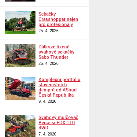
Sekačky
Grasshopper nejen
pro profesionály
25. 4. 2026
Dálkově řízené
svahové sekačky
Sabo Thunder
25. 4. 2026
Komplexní portfolio
staveništních
demprů od ASbud
Česká Republika
9. 4. 2026
Svahový mulčovač
Benassi FOX 110
4WD
7. 4. 2026