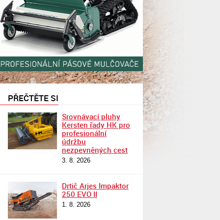
PŘEČTĚTE SI
Srovnávací pluhy
Kersten řady HK pro
profesionální
údržbu
nezpevněných cest
3. 8. 2026
Drtič Arjes Impaktor
250 EVO II
1. 8. 2026