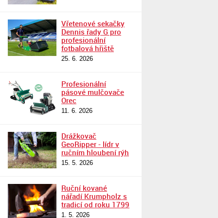
Vřetenové sekačky
Dennis řady G pro
profesionální
fotbalová hřiště
25. 6. 2026
Profesionální
pásové mulčovače
Orec
11. 6. 2026
Drážkovač
GeoRipper - lídr v
ručním hloubení rýh
15. 5. 2026
Ruční kované
nářadí Krumpholz s
tradicí od roku 1799
1. 5. 2026