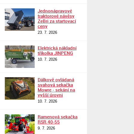
Jednonápravové
traktorové návěsy
ZeBri za startovací
ceny
23. 7. 2026
Elektrická nákladní
tříkolka JINPENG
10. 7. 2026
Dálkově ovládaná
svahová sekačka
Mowre - sekání na
vyšší úrovni
10. 7. 2026
Ramenová sekačka
RSR 40-55
9. 7. 2026