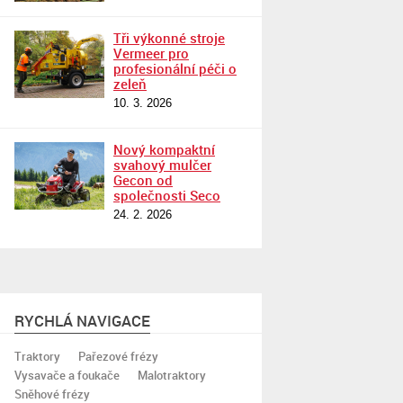
Tři výkonné stroje
Vermeer pro
profesionální péči o
zeleň
10. 3. 2026
Nový kompaktní
svahový mulčer
Gecon od
společnosti Seco
24. 2. 2026
RYCHLÁ NAVIGACE
Traktory
Pařezové frézy
Vysavače a foukače
Malotraktory
Sněhové frézy