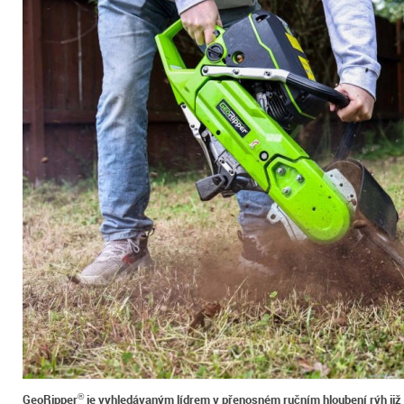
GeoRipper
je vyhledávaným lídrem v přenosném ručním hloubení rýh již
®