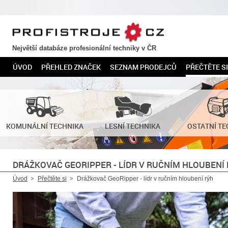
PROFISTROJE.CZ
Největší databáze profesionální techniky v ČR
ÚVOD
PŘEHLED ZNAČEK
SEZNAM PRODEJCŮ
PŘEČTĚTE SI
KOMUNÁLNÍ TECHNIKA
LESNÍ TECHNIKA
OSTATNÍ TE
DRÁŽKOVAČ GEORIPPER - LÍDR V RUČNÍM HLOUBENÍ
Úvod
Přečtěte si
Drážkovač GeoRipper - lídr v ručním hloubení rýh