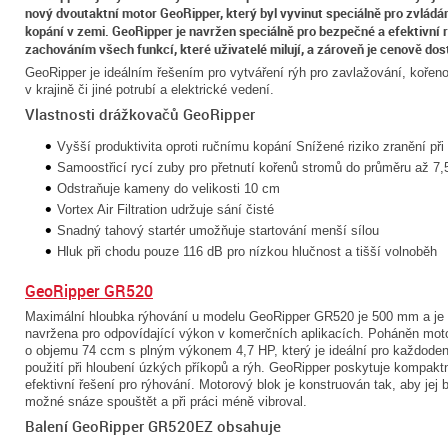
nový dvoutaktní motor GeoRipper, který byl vyvinut speciálně pro zvládán
kopání v zemi. GeoRipper je navržen speciálně pro bezpečné a efektivní 
zachováním všech funkcí, které uživatelé milují, a zároveň je cenově dos
GeoRipper je ideálním řešením pro vytváření rýh pro zavlažování, kořeno
v krajině či jiné potrubí a elektrické vedení.
Vlastnosti drážkovačů GeoRipper
Vyšší produktivita oproti ručnímu kopání Snížené riziko zranění př
Samoostřicí rycí zuby pro přetnutí kořenů stromů do průměru až 7,
Odstraňuje kameny do velikosti 10 cm
Vortex Air Filtration udržuje sání čisté
Snadný tahový startér umožňuje startování menší sílou
Hluk při chodu pouze 116 dB pro nízkou hlučnost a tišší volnoběh
GeoRipper GR520
Maximální hloubka rýhování u modelu GeoRipper GR520 je 500 mm a je
navržena pro odpovídající výkon v komerčních aplikacích. Poháněn mo
o objemu 74 ccm s plným výkonem 4,7 HP, který je ideální pro každoden
použití při hloubení úzkých příkopů a rýh. GeoRipper poskytuje kompakt
efektivní řešení pro rýhování. Motorový blok je konstruován tak, aby jej 
možné snáze spouštět a při práci méně vibroval.
Balení GeoRipper GR520EZ obsahuje