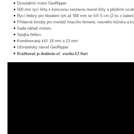
Dvoutaktní motor GeoRipper
500 mm rycí lišta s koncovou sestavou nosné lišty a předním oz
Rycí řetězy pro hloubení rýh až 500 mm se šíří 5 cm (2 ks v balení
Přídavné šrouby pro montáž hnacího řemene, nosného ložiska a ko
Sada nářadí motoru
Spojka řetězu
Kombinovaný klíč 18 mm a 13 mm
Uživatelský návod GeoRipper
Drážkovač je dodáván vč. vozíku EZ Kart