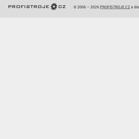
© 2006 – 2026
PROFISTROJE.CZ
a dis