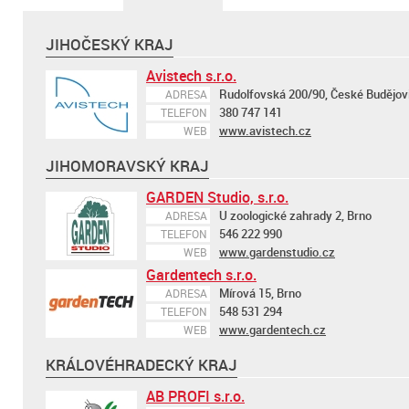
JIHOČESKÝ KRAJ
Avistech s.r.o.
Rudolfovská 200/90, České Budějov
ADRESA
380 747 141
TELEFON
www.avistech.cz
WEB
JIHOMORAVSKÝ KRAJ
GARDEN Studio, s.r.o.
U zoologické zahrady 2, Brno
ADRESA
546 222 990
TELEFON
www.gardenstudio.cz
WEB
Gardentech s.r.o.
Mírová 15, Brno
ADRESA
548 531 294
TELEFON
www.gardentech.cz
WEB
KRÁLOVÉHRADECKÝ KRAJ
AB PROFI s.r.o.