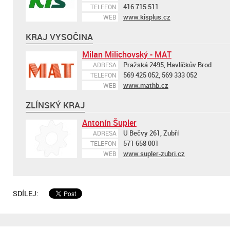
416 715 511
TELEFON
www.kisplus.cz
WEB
KRAJ VYSOČINA
Milan Milichovský - MAT
Pražská 2495, Havlíčkův Brod
ADRESA
569 425 052, 569 333 052
TELEFON
www.mathb.cz
WEB
ZLÍNSKÝ KRAJ
Antonín Šupler
U Bečvy 261, Zubří
ADRESA
571 658 001
TELEFON
www.supler-zubri.cz
WEB
SDÍLEJ: