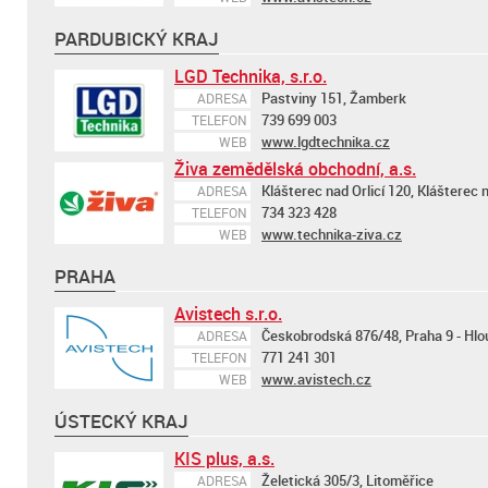
PARDUBICKÝ KRAJ
LGD Technika, s.r.o.
Pastviny 151, Žamberk
ADRESA
739 699 003
TELEFON
www.lgdtechnika.cz
WEB
Živa zemědělská obchodní, a.s.
Klášterec nad Orlicí 120, Klášterec n
ADRESA
734 323 428
TELEFON
www.technika-ziva.cz
WEB
PRAHA
Avistech s.r.o.
Českobrodská 876/48, Praha 9 - Hlo
ADRESA
771 241 301
TELEFON
www.avistech.cz
WEB
ÚSTECKÝ KRAJ
KIS plus, a.s.
Želetická 305/3, Litoměřice
ADRESA