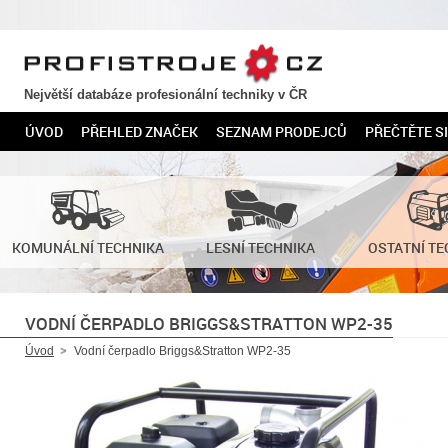
PROFISTROJE.CZ
Největší databáze profesionální techniky v ČR
ÚVOD
PŘEHLED ZNAČEK
SEZNAM PRODEJCŮ
PŘEČTĚTE SI
KOMUNÁLNÍ TECHNIKA
LESNÍ TECHNIKA
OSTATNÍ TE
VODNÍ ČERPADLO BRIGGS&STRATTON WP2-35
Úvod
Vodní čerpadlo Briggs&Stratton WP2-35