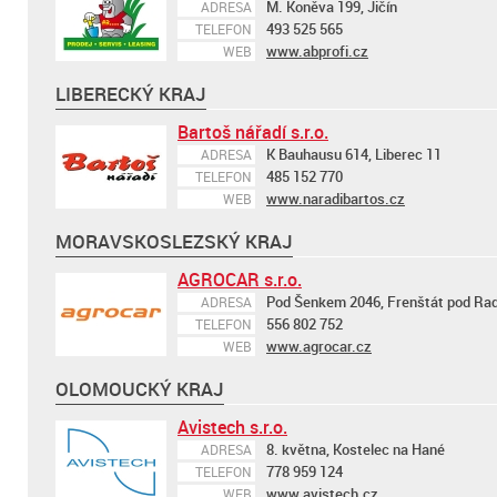
M. Koněva 199, Jičín
ADRESA
493 525 565
TELEFON
www.abprofi.cz
WEB
LIBERECKÝ KRAJ
Bartoš nářadí s.r.o.
K Bauhausu 614, Liberec 11
ADRESA
485 152 770
TELEFON
www.naradibartos.cz
WEB
MORAVSKOSLEZSKÝ KRAJ
AGROCAR s.r.o.
Pod Šenkem 2046, Frenštát pod R
ADRESA
556 802 752
TELEFON
www.agrocar.cz
WEB
OLOMOUCKÝ KRAJ
Avistech s.r.o.
8. května, Kostelec na Hané
ADRESA
778 959 124
TELEFON
www.avistech.cz
WEB