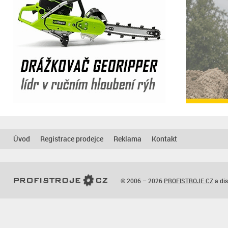
Úvod
Registrace prodejce
Reklama
Kontakt
© 2006 – 2026
PROFISTROJE.CZ
a dis