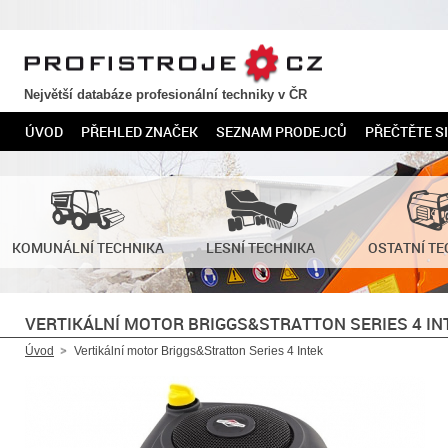
PROFISTROJE.CZ
Největší databáze profesionální techniky v ČR
ÚVOD
PŘEHLED ZNAČEK
SEZNAM PRODEJCŮ
PŘEČTĚTE SI
KOMUNÁLNÍ TECHNIKA
LESNÍ TECHNIKA
OSTATNÍ TE
VERTIKÁLNÍ MOTOR BRIGGS&STRATTON SERIES 4 IN
Úvod
Vertikální motor Briggs&Stratton Series 4 Intek