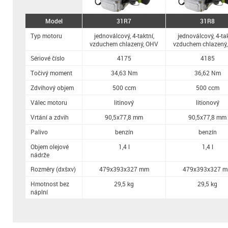
Model
31R7
31R8
Typ motoru
jednoválcový, 4-taktní,
jednoválcový, 4-tak
vzduchem chlazený, OHV
vzduchem chlazený
Sériové číslo
4175
4185
Točivý moment
34,63 Nm
36,62 Nm
Zdvihový objem
500 ccm
500 ccm
Válec motoru
litinový
litionový
Vrtání a zdvih
90,5x77,8 mm
90,5x77,8 mm
Palivo
benzín
benzín
Objem olejové
1,4 l
1,4 l
nádrže
Rozměry (dxšxv)
479x393x327 mm
479x393x327 
Hmotnost bez
29,5 kg
29,5 kg
náplní