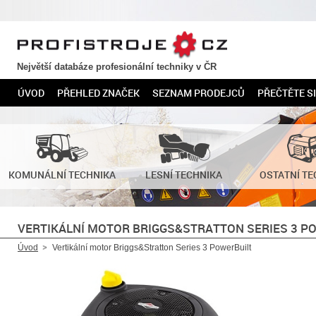
PROFISTROJE.CZ
Největší databáze profesionální techniky v ČR
ÚVOD
PŘEHLED ZNAČEK
SEZNAM PRODEJCŮ
PŘEČTĚTE SI
KOMUNÁLNÍ TECHNIKA
LESNÍ TECHNIKA
OSTATNÍ TE
VERTIKÁLNÍ MOTOR BRIGGS&STRATTON SERIES 3 P
Úvod
Vertikální motor Briggs&Stratton Series 3 PowerBuilt