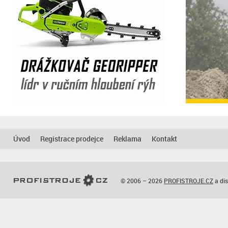
Úvod
Registrace prodejce
Reklama
Kontakt
© 2006 – 2026
PROFISTROJE.CZ
a dis