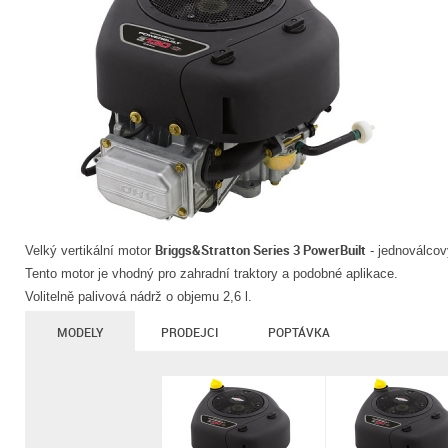
Briggs&Stratton Series 3 PowerBuilt
Velký vertikální motor
- jednoválcov
Tento motor je vhodný pro zahradní traktory a podobné aplikace.
Volitelně palivová nádrž o objemu 2,6 l.
MODELY
PRODEJCI
POPTÁVKA