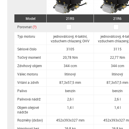
Model
21R5
21R6
Porovnat
(?)
Typ motoru
jednoválcový, 4-taktní,
jednoválcový, 4-tak
vzduchem chlazený, OHV
vzduchem chlazený
Sériové číslo
3105
3115
Točivý moment
20,78 Nm
22,77 Nm
Zdvihový objem
344 ccm
344 ccm
Válec motoru
litinový
litinový
Vrtání a zdvih
87,3x57,5 mm
87,3x57,5 mm
Palivo
benzín
benzín
Palivová nádrž
2,6 l
2,6 l
Objem olejové
1,4 l
1,4 l
nádrže
Rozměry (dxšxv)
452x393x327 mm
452x393x327 
Hmotnost bez
26,8 kg
26,8 kg