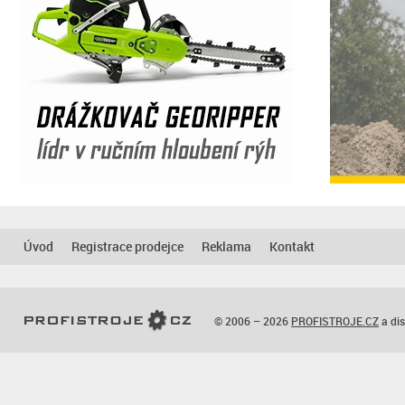
Úvod
Registrace prodejce
Reklama
Kontakt
© 2006 – 2026
PROFISTROJE.CZ
a dis