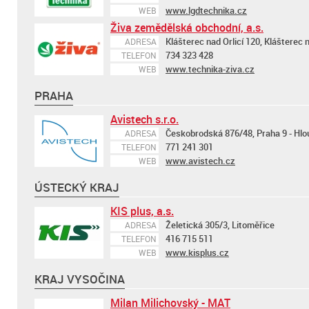
www.lgdtechnika.cz
WEB
Živa zemědělská obchodní, a.s.
Klášterec nad Orlicí 120, Klášterec n
ADRESA
734 323 428
TELEFON
www.technika-ziva.cz
WEB
PRAHA
Avistech s.r.o.
Českobrodská 876/48, Praha 9 - Hlo
ADRESA
771 241 301
TELEFON
www.avistech.cz
WEB
ÚSTECKÝ KRAJ
KIS plus, a.s.
Želetická 305/3, Litoměřice
ADRESA
416 715 511
TELEFON
www.kisplus.cz
WEB
KRAJ VYSOČINA
Milan Milichovský - MAT