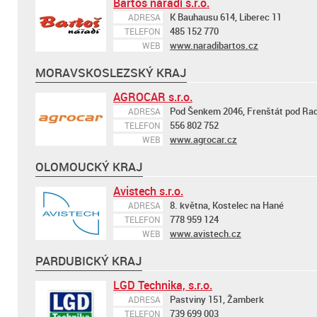
Bartoš nářadí s.r.o.
K Bauhausu 614, Liberec 11
ADRESA
485 152 770
TELEFON
www.naradibartos.cz
WEB
MORAVSKOSLEZSKÝ KRAJ
AGROCAR s.r.o.
Pod Šenkem 2046, Frenštát pod R
ADRESA
556 802 752
TELEFON
www.agrocar.cz
WEB
OLOMOUCKÝ KRAJ
Avistech s.r.o.
8. května, Kostelec na Hané
ADRESA
778 959 124
TELEFON
www.avistech.cz
WEB
PARDUBICKÝ KRAJ
LGD Technika, s.r.o.
Pastviny 151, Žamberk
ADRESA
739 699 003
TELEFON