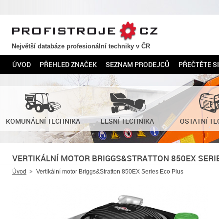
PROFISTROJE.CZ
Největší databáze profesionální techniky v ČR
ÚVOD
PŘEHLED ZNAČEK
SEZNAM PRODEJCŮ
PŘEČTĚTE SI
KOMUNÁLNÍ TECHNIKA
LESNÍ TECHNIKA
OSTATNÍ TE
VERTIKÁLNÍ MOTOR BRIGGS&STRATTON 850EX SERI
Úvod
Vertikální motor Briggs&Stratton 850EX Series Eco Plus