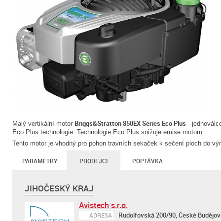
Briggs&Stratton 850EX Series Eco Plus
Malý vertikální motor
- jednoválc
Eco Plus technologie. Technologie Eco Plus snižuje emise motoru.
Tento motor je vhodný pro pohon travních sekaček k sečení ploch do v
PARAMETRY
PRODEJCI
POPTÁVKA
JIHOČESKÝ KRAJ
Avistech s.r.o.
Rudolfovská 200/90, České Budějov
ADRESA