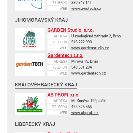
380 747 141
TELEFON
www.avistech.cz
WEB
JIHOMORAVSKÝ KRAJ
GARDEN Studio, s.r.o.
U zoologické zahrady 2, Brno
ADRESA
546 222 990
TELEFON
www.gardenstudio.cz
WEB
Gardentech s.r.o.
Mírová 15, Brno
ADRESA
548 531 294
TELEFON
www.gardentech.cz
WEB
KRÁLOVÉHRADECKÝ KRAJ
AB PROFI s.r.o.
M. Koněva 199, Jičín
ADRESA
493 525 565
TELEFON
www.abprofi.cz
WEB
LIBERECKÝ KRAJ