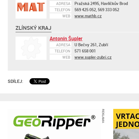
Pražská 2495, Havlíčkův Brod
ADRESA
569 425 052, 569 333 052
TELEFON
www.mathb.cz
WEB
ZLÍNSKÝ KRAJ
Antonín Šupler
U Bečvy 261, Zubří
ADRESA
571 658 001
TELEFON
www.supler-zubri.cz
WEB
SDÍLEJ:
REKLAMA