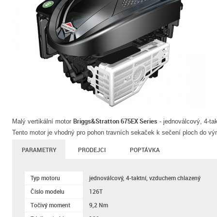
Briggs&Stratton 675EX Series
Malý vertikální motor
- jednoválcový, 4-ta
Tento motor je vhodný pro pohon travních sekaček k sečení ploch do v
PARAMETRY
PRODEJCI
POPTÁVKA
Typ motoru
jednoválcový, 4-taktní, vzduchem chlazený
Číslo modelu
126T
Točivý moment
9,2 Nm