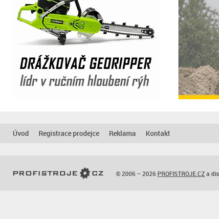
Úvod
Registrace prodejce
Reklama
Kontakt
© 2006 – 2026
PROFISTROJE.CZ
a dis