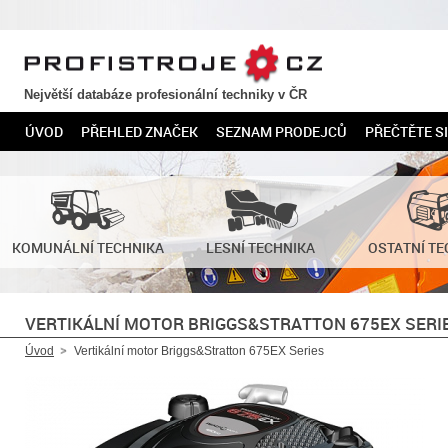
PROFISTROJE.CZ
Největší databáze profesionální techniky v ČR
ÚVOD
PŘEHLED ZNAČEK
SEZNAM PRODEJCŮ
PŘEČTĚTE SI
KOMUNÁLNÍ TECHNIKA
LESNÍ TECHNIKA
OSTATNÍ TE
VERTIKÁLNÍ MOTOR BRIGGS&STRATTON 675EX SERI
Úvod
Vertikální motor Briggs&Stratton 675EX Series