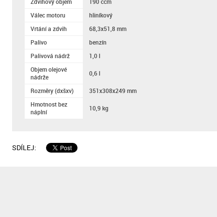
Zdvihový objem
190 ccm
Válec motoru
hliníkový
Vrtání a zdvih
68,3x51,8 mm
Palivo
benzín
Palivová nádrž
1,0 l
Objem olejové
0,6 l
nádrže
Rozměry (dxšxv)
351x308x249 mm
Hmotnost bez
10,9 kg
náplní
SDÍLEJ: