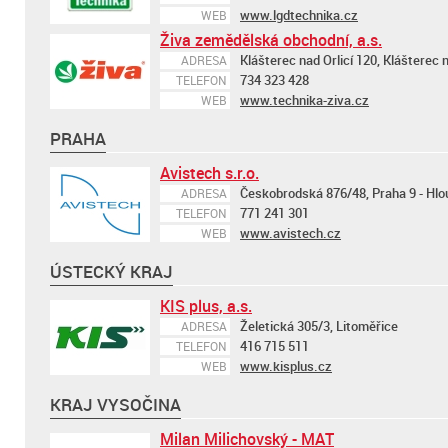
www.lgdtechnika.cz
WEB
Živa zemědělská obchodní, a.s.
Klášterec nad Orlicí 120, Klášterec n
ADRESA
734 323 428
TELEFON
www.technika-ziva.cz
WEB
PRAHA
Avistech s.r.o.
Českobrodská 876/48, Praha 9 - Hlo
ADRESA
771 241 301
TELEFON
www.avistech.cz
WEB
ÚSTECKÝ KRAJ
KIS plus, a.s.
Želetická 305/3, Litoměřice
ADRESA
416 715 511
TELEFON
www.kisplus.cz
WEB
KRAJ VYSOČINA
Milan Milichovský - MAT