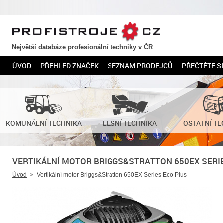
PROFISTROJE.CZ
Největší databáze profesionální techniky v ČR
ÚVOD
PŘEHLED ZNAČEK
SEZNAM PRODEJCŮ
PŘEČTĚTE SI
KOMUNÁLNÍ TECHNIKA
LESNÍ TECHNIKA
OSTATNÍ TE
VERTIKÁLNÍ MOTOR BRIGGS&STRATTON 650EX SERI
Úvod
Vertikální motor Briggs&Stratton 650EX Series Eco Plus