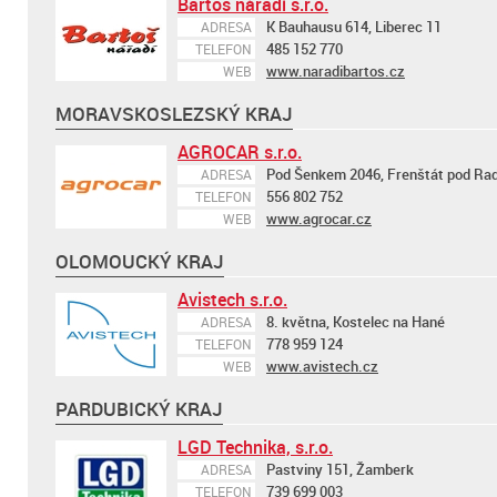
Bartoš nářadí s.r.o.
K Bauhausu 614, Liberec 11
ADRESA
485 152 770
TELEFON
www.naradibartos.cz
WEB
MORAVSKOSLEZSKÝ KRAJ
AGROCAR s.r.o.
Pod Šenkem 2046, Frenštát pod R
ADRESA
556 802 752
TELEFON
www.agrocar.cz
WEB
OLOMOUCKÝ KRAJ
Avistech s.r.o.
8. května, Kostelec na Hané
ADRESA
778 959 124
TELEFON
www.avistech.cz
WEB
PARDUBICKÝ KRAJ
LGD Technika, s.r.o.
Pastviny 151, Žamberk
ADRESA
739 699 003
TELEFON