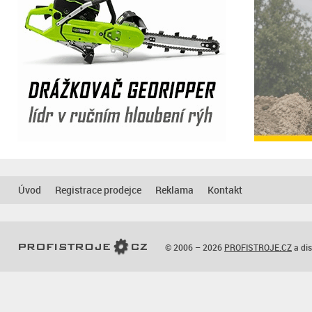
Úvod
Registrace prodejce
Reklama
Kontakt
© 2006 – 2026
PROFISTROJE.CZ
a dis