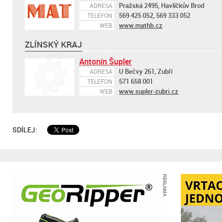
Pražská 2495, Havlíčkův Brod
ADRESA
569 425 052, 569 333 052
TELEFON
www.mathb.cz
WEB
ZLÍNSKÝ KRAJ
Antonín Šupler
U Bečvy 261, Zubří
ADRESA
571 658 001
TELEFON
www.supler-zubri.cz
WEB
SDÍLEJ:
REKLAMA