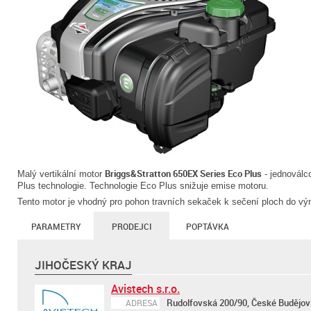
Briggs&Stratton 650EX Series Eco Plus
Malý vertikální motor
- jednoválc
Plus technologie. Technologie Eco Plus snižuje emise motoru.
Tento motor je vhodný pro pohon travních sekaček k sečení ploch do v
PARAMETRY
PRODEJCI
POPTÁVKA
JIHOČESKÝ KRAJ
Avistech s.r.o.
Rudolfovská 200/90, České Budějov
ADRESA