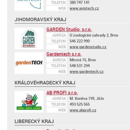
380 747 141
TELEFON
www.avistech.cz
WEB
JIHOMORAVSKÝ KRAJ
GARDEN Studio, s.r.o.
U zoologické zahrady 2, Brno
ADRESA
546 222 990
TELEFON
www.gardenstudio.cz
WEB
Gardentech s.r.o.
Mírová 15, Brno
ADRESA
548 531 294
TELEFON
www.gardentech.cz
WEB
KRÁLOVÉHRADECKÝ KRAJ
AB PROFI s.r.o.
M. Koněva 199, Jičín
ADRESA
493 525 565
TELEFON
www.abprofi.cz
WEB
LIBERECKÝ KRAJ