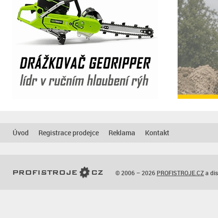
Úvod
Registrace prodejce
Reklama
Kontakt
© 2006 – 2026
PROFISTROJE.CZ
a dis