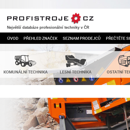
PROFISTROJE.CZ
Největší databáze profesionální techniky v ČR
ÚVOD
PŘEHLED ZNAČEK
SEZNAM PRODEJCŮ
PŘEČTĚTE SI
KOMUNÁLNÍ TECHNIKA
LESNÍ TECHNIKA
OSTATNÍ TE