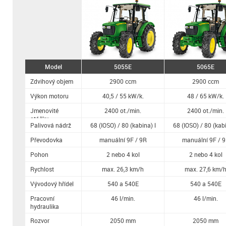
Model
5055E
5065E
Zdvihový objem
2900 ccm
2900 ccm
Výkon motoru
40,5 / 55 kW/k.
48 / 65 kW/k.
Jmenovité
2400 ot./min.
2400 ot./min.
otáčky
Palivová nádrž
68 (IOSO) / 80 (kabina) l
68 (IOSO) / 80 (kabi
Převodovka
manuální 9F / 9R
manuální 9F / 
Pohon
2 nebo 4 kol
2 nebo 4 kol
Rychlost
max. 26,3 km/h
max. 27,6 km/
Vývodový hřídel
540 a 540E
540 a 540E
Pracovní
46 l/min.
46 l/min.
hydraulika
Rozvor
2050 mm
2050 mm