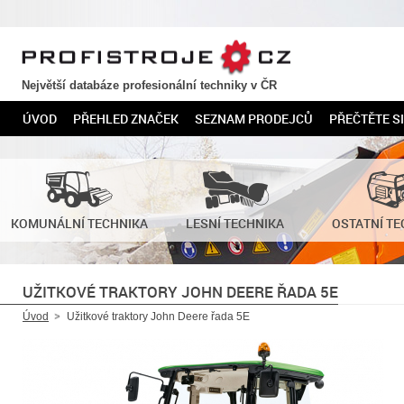
PROFISTROJE.CZ
Největší databáze profesionální techniky v ČR
ÚVOD
PŘEHLED ZNAČEK
SEZNAM PRODEJCŮ
PŘEČTĚTE SI
KOMUNÁLNÍ TECHNIKA
LESNÍ TECHNIKA
OSTATNÍ TE
UŽITKOVÉ TRAKTORY JOHN DEERE ŘADA 5E
Úvod
Užitkové traktory John Deere řada 5E