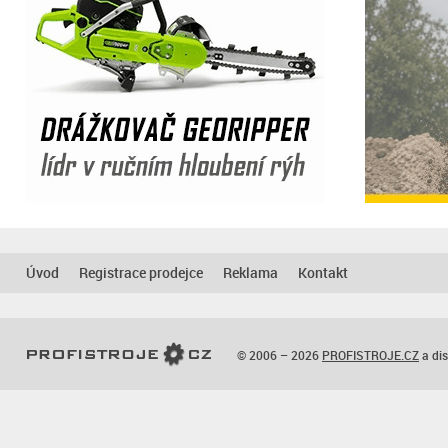
Úvod
Registrace prodejce
Reklama
Kontakt
© 2006 – 2026
PROFISTROJE.CZ
a dis