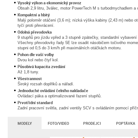
Vysoký výkon a ekonomický provoz
Obsah 2,9 litru, 3válec, motor PowerTech M s turbodmychadlem a
Kompaktní a hbitý
Malý poloměr otáčení (3,6 m); nízká výška kabiny (2,43 m) nebo o
tyčí proti převrácení.
Odolná převodovka
9 stupňů pro jízdu vpřed a 3 stupně zpátečky, standardní vybave
Všechny převodovky řady 5E lze osadit násobičem točivého momen
stupni od 0,5 do 3 km/h při maximálních otáčkách motoru.
Pohon dle vaší volby
Dvou kol nebo čtyř kol.
Působivá kapacita zvedání
Až 1,8 tuny.
Všestrannost
Široký rozsah doplňků a nářadí.
Jednoduché ovládání čelního nakladače
Ovládací páka a optimalizované řazení stupňů.
Prvotřídní standard
Zadní pracovní světla, zadní ventily SCV s ovládáním pomocí příč
MODELY
FOTO/VIDEO
PRODEJCI
POPTÁVKA