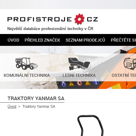
PROFISTROJE.CZ
Největší databáze profesionální techniky v ČR
ÚVOD
PŘEHLED ZNAČEK
SEZNAM PRODEJCŮ
PŘEČTĚTE SI
KOMUNÁLNÍ TECHNIKA
LESNÍ TECHNIKA
OSTATNÍ TE
TRAKTORY YANMAR SA
Úvod
Traktory Yanmar SA