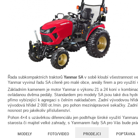
Yanmar SA
Řada subkompaktních traktorů
v sobě kloubí všestrannost ve
Yanmar vyvinul řadu SA cíleně pro malé obce, areály firem a pro využit
Základním kamenem je motor Yanmar o výkonu 21 a 24 koní v kombinaci
ovládanou dvěma pedály. Standardem pro modely SA jsou také dva hydr
přímo vybízející k agregaci s čelním nakladačem. Zadní vývodovou hříd
vývodová hřídel 2 000 ot./min. pro pohon mezinápravové sekačky. Zadní
nosnost pro jakékoliv příslušenství.
Pohon 4×4 s uzávěrkou diferenciálu jen podtrhuje široké využití Yanmaru 
starosta či majitel velké zahrady, s Yanmarem řady SA pro Vás bude prá
MODELY
FOTO/VIDEO
PRODEJCI
POPTÁVKA