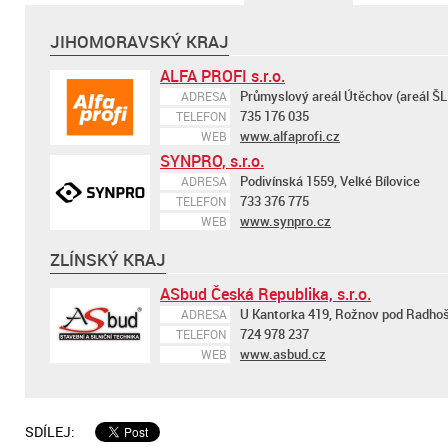
JIHOMORAVSKÝ KRAJ
ALFA PROFI s.r.o.
Průmyslový areál Útěchov (areál ŠLP
ADRESA
735 176 035
TELEFON
www.alfaprofi.cz
WEB
SYNPRO, s.r.o.
Podivínská 1559, Velké Bílovice
ADRESA
733 376 775
TELEFON
www.synpro.cz
WEB
ZLÍNSKÝ KRAJ
ASbud Česká Republika, s.r.o.
U Kantorka 419, Rožnov pod Radho
ADRESA
724 978 237
TELEFON
www.asbud.cz
WEB
SDÍLEJ: