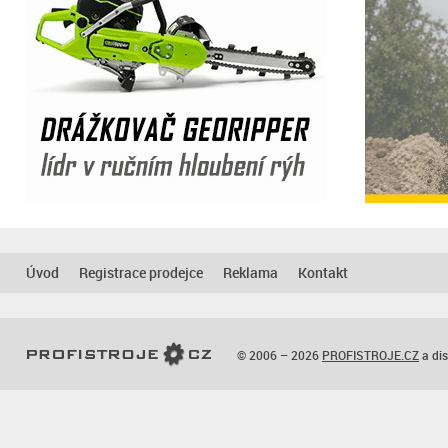
Úvod
Registrace prodejce
Reklama
Kontakt
© 2006 – 2026
PROFISTROJE.CZ
a dis