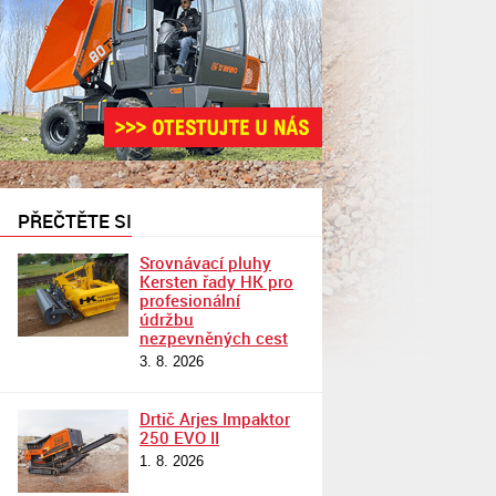
PŘEČTĚTE SI
Srovnávací pluhy
Kersten řady HK pro
profesionální
údržbu
nezpevněných cest
3. 8. 2026
Drtič Arjes Impaktor
250 EVO II
1. 8. 2026