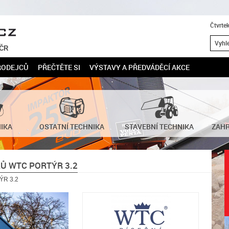
Čtvrte
 ČR
RODEJCŮ
PŘEČTĚTE SI
VÝSTAVY A PŘEDVÁDĚCÍ AKCE
NIKA
OSTATNÍ TECHNIKA
STAVEBNÍ TECHNIKA
ZAHR
Ů WTC PORTÝR 3.2
ÝR 3.2