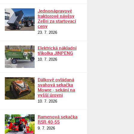
Jednonápravové
traktorové návěsy
ZeBri za startovací
ceny
23. 7. 2026
Elektrická nákladní
tříkolka JINPENG
10. 7. 2026
Dálkově ovládaná
svahová sekačka
Mowre - sekání na
vyšší úrovni
10. 7. 2026
Ramenová sekačka
RSR 40-55
9. 7. 2026