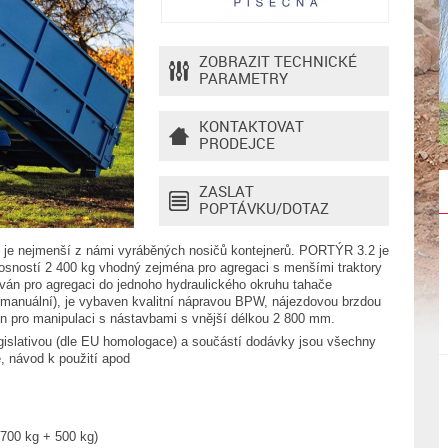
ZOBRAZIT TECHNICKÉ
PARAMETRY
KONTAKTOVAT
PRODEJCE
ZASLAT
POPTÁVKU/DOTAZ
je nejmenší z námi vyráběných nosičů kontejnerů. PORTÝR 3.2 je
osností 2 400 kg vhodný zejména pro agregaci s menšími traktory
ván pro agregaci do jednoho hydraulického okruhu tahače
je manuální), je vybaven kvalitní nápravou BPW, nájezdovou brzdou
n pro manipulaci s nástavbami s vnější délkou 2 800 mm.
egislativou (dle EU homologace) a součástí dodávky jsou všechny
, návod k použití apod
700 kg + 500 kg)