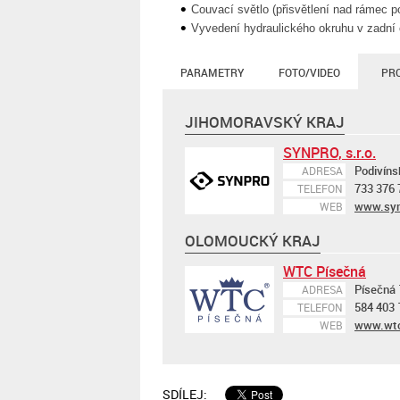
Couvací světlo (přisvětlení nad rámec 
Vyvedení hydraulického okruhu v zadní
PARAMETRY
FOTO/VIDEO
PR
JIHOMORAVSKÝ KRAJ
SYNPRO, s.r.o.
Podivíns
ADRESA
733 376 
TELEFON
www.syn
WEB
OLOMOUCKÝ KRAJ
WTC Písečná
Písečná 
ADRESA
584 403 
TELEFON
www.wtc
WEB
SDÍLEJ: