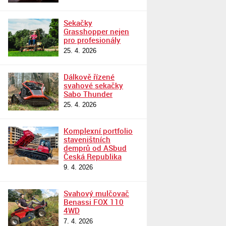
Sekačky
Grasshopper nejen
pro profesionály
25. 4. 2026
Dálkově řízené
svahové sekačky
Sabo Thunder
25. 4. 2026
Komplexní portfolio
staveništních
demprů od ASbud
Česká Republika
9. 4. 2026
Svahový mulčovač
Benassi FOX 110
4WD
7. 4. 2026