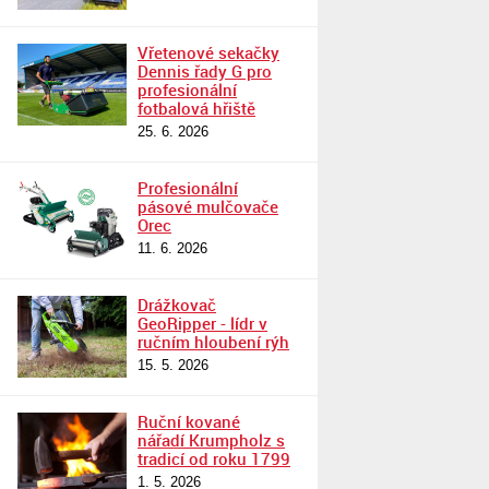
Vřetenové sekačky
Dennis řady G pro
profesionální
fotbalová hřiště
25. 6. 2026
Profesionální
pásové mulčovače
Orec
11. 6. 2026
Drážkovač
GeoRipper - lídr v
ručním hloubení rýh
15. 5. 2026
Ruční kované
nářadí Krumpholz s
tradicí od roku 1799
1. 5. 2026