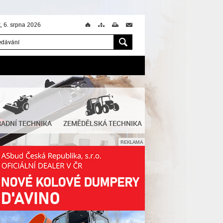
k, 6. srpna 2026
Ú
T
M
M
H
ADNÍ TECHNIKA
ZEMĚDĚLSKÁ TECHNIKA
REKLAMA