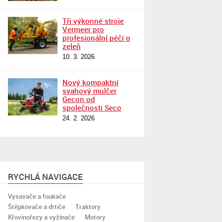
Tři výkonné stroje
Vermeer pro
profesionální péči o
zeleň
10. 3. 2026
Nový kompaktní
svahový mulčer
Gecon od
společnosti Seco
24. 2. 2026
RYCHLÁ NAVIGACE
Vysavače a foukače
Štěpkovače a drtiče
Traktory
Křovinořezy a vyžínače
Motory