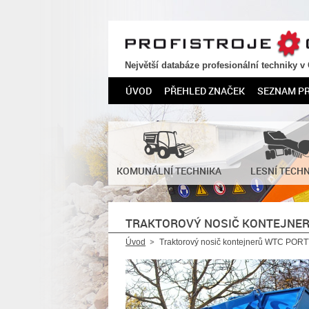
PROFISTROJE.CZ
Největší databáze profesionální techniky v
ÚVOD
PŘEHLED ZNAČEK
SEZNAM P
KOMUNÁLNÍ TECHNIKA
LESNÍ TECH
TRAKTOROVÝ NOSIČ KONTEJNER
Úvod
Traktorový nosič kontejnerů WTC PORT