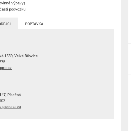
povinné výbavy)
 části podvozku
ODEJCI
POPTÁVKA
ká 1559, Velké Bílovice
775
pro.cz
147, Písečná
102
-pisecna.eu