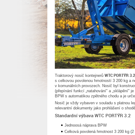
WTC PORTÝR 3.2
Traktorový nosič kontejnerů
s celkovou povolenou hmotností 3 200 kg a n
v komunálních provozech. Nosič byl konstruo
(přepínání funkcí „natahování" a „sklápění" 
BPW s automatikou zpětného chodu a je urče
Nosič je vždy vybaven v souladu s platnou l
relevantní dokumenty jako prohlášení o shodě
Standardní výbava WTC PORTÝR 3.2
Jednoosá náprava BPW
Celková povolená hmotnost 3 200 kg (2 